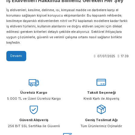
İş Eldivenleri Hakkında Bilmeniz Gereken Her Şe
İş eldivenleri; kesilme, delinme, ısı, kimyasal madde ve darbelere karşı el
koruması sağlayan kişisel koruyucu ekipmanlardır. Bu kapsamlı rehberde
kesilmeye dayanıklı eldivenlerden nitril ve PU kaplamalı modellere kadar fa
iş eldiveni türlerini, kullanım alanlarını ve doğru eldiven seçimi için dikka
edilmesi gereken kriterleri detaylı şekilde ele alıyoruz. Sektörel ihtiyaçlar
uygun çözümlerle, güvenli ve verimli çalışma ortamı nasıl sağlanır birlikt