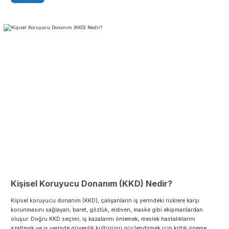
Farklı İş Ortamları İçin İş Gözlüğü Rehberi
Doğru iş gözlüğü, sadece gözlerinizi korumakla kalmaz; iş verimliliğinizi,
konforunuzu ve uzun vadeli göz sağlığınızı da doğrudan etkiler. Peki inş
sahasında, kimya laboratuvarında, kaynak atölyesinde ya da dış mekând
çalışırken hangi gözlükleri tercih etmelisiniz? Hangi tehlikeler için hangi
koruyucu özellikler gerekiyor? Yanlış gözlük seçiminin nelere mal
olabileceğini biliyor musunuz?
Devamı
17/11/2025