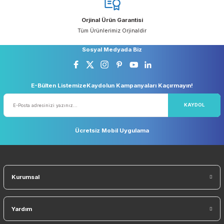
keşfedin.
Devamı
07/07/2025
Ücretsiz Kargo
Taksit Seçeneği
5.000 TL ve Üzeri Ücretsiz Kargo
Kredi Kartı ile Alışveriş
Güvenli Alışveriş
Geniş Teslimat Ağı
256 BIT SSL Sertifika ile Güvenli
Tüm Ürünlerimiz Orjinaldi
Orjinal Ürün Garantisi
Tüm Ürünlerimiz Orjinaldir