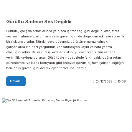
Gürültü Sadece Ses Değildir
Gürültü, çalışma ortamlarında yalnızca işitme sağlığını değil; dikkat, stre
seviyesi, zihinsel performans ve iş güvenliğini de doğrudan etkileyen ön
bir risk unsurudur. Sürekli veya düzensiz gürültüye maruz kalmak,
çalışanlarda zihinsel yorgunluk, konsantrasyon kaybı ve hata yapma
olasılığını artırır. Bu durum iş kazaları riskini yükseltirken, uzun vadede
verimlilik kaybına yol açar. Gürültüyle mücadelede farkındalık, doğru ort
düzenlemesi ve kulak koruyucu gibi önleyici çözümler, hem çalışan sağlı
hem de iş güvenliğini destekleyen temel unsurlardır.
Devamı
24/12/2025