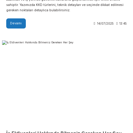
Kişisel Koruyucu Donanım (KKD) Nedir?
Kişisel koruyucu donanım (KKD), çalışanların iş yerindeki risklere karşı
korunmasını sağlayan; baret, gözlük, eldiven, maske gibi ekipmanlardan
oluşur. Doğru KKD seçimi; iş kazalarını önlemek, meslek hastalıklarını
azaltmak ve iş yerinde güvenlik kültürünü güçlendirmek için kritik önem
sahiptir. Yazımızda KKD türlerini, teknik detayları ve seçimde dikkat edilm
gereken noktaları detaylıca bulabilirsiniz.
Devamı
14/07/2025