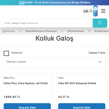
5.000 TL ve Üzeri
Kargo Bedava
Alışverişlerinizde
0
Anasayfa
Kişisel Koruyucu Donanım
Vücut Koruma
Ko
Kolluk Galoş
Stoktakiler
Toplam 
Delta Plus
Faba
Delta Plus Zima Kaymaz Jel Dizlik
Faba KK-800 Kimyasal Kolluk
1.889,85 TL
92,17 TL