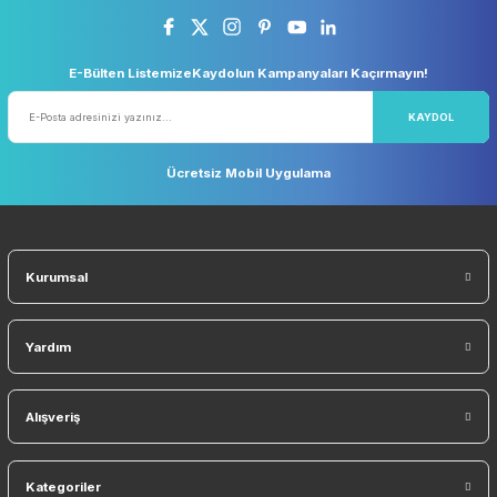
Ücretsiz Kargo
Taksit Seçeneği
5.000 TL ve Üzeri Ücretsiz Kargo
Kredi Kartı ile Alışveriş
Güvenli Alışveriş
Geniş Teslimat Ağı
256 BIT SSL Sertifika ile Güvenli
Tüm Ürünlerimiz Orjinaldi
Orjinal Ürün Garantisi
Tüm Ürünlerimiz Orjinaldir
Sosyal Medyada Biz
E-Bülten ListemizeKaydolun Kampanyaları Kaçırmayın!