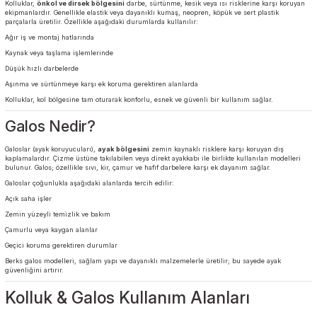
Kolluk & Galos Koruyucu Ürünler
Nelerdir?
Kolluk Nedir?
Kolluklar,
önkol ve dirsek bölgesini
darbe, sürtünme, kesik veya ısı risklerine karşı 
ekipmanlardır. Genellikle elastik veya dayanıklı kumaş, neopren, köpük ve sert plastik
parçalarla üretilir. Özellikle aşağıdaki durumlarda kullanılır:
Ağır iş ve montaj hatlarında
Kaynak veya taşlama işlemlerinde
Düşük hızlı darbelerde
Aşınma ve sürtünmeye karşı ek koruma gerektiren alanlarda
Kolluklar, kol bölgesine tam oturarak konforlu, esnek ve güvenli bir kullanım sağlar.
Galos Nedir?
Galoslar (ayak koruyucuları),
ayak bölgesini
zemin kaynaklı risklere karşı koruyan dış
kaplamalardır. Çizme üstüne takılabilen veya direkt ayakkabı ile birlikte kullanılan mode
bulunur. Galos; özellikle sıvı, kir, çamur ve hafif darbelere karşı ek dayanım sağlar.
Galoslar çoğunlukla aşağıdaki alanlarda tercih edilir: