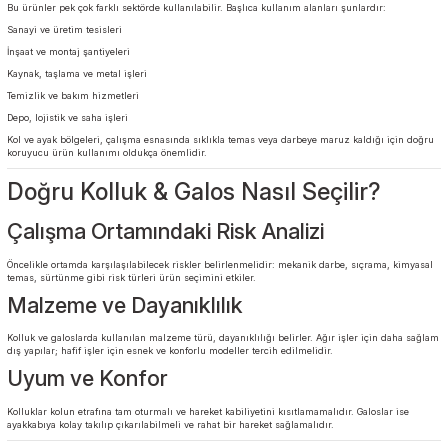
Açık saha işler
Zemin yüzeyli temizlik ve bakım
Çamurlu veya kaygan alanlar
Geçici koruma gerektiren durumlar
Berks galos modelleri, sağlam yapı ve dayanıklı malzemelerle üretilir; bu sayede ayak
güvenliğini artırır.
Kolluk & Galos Kullanım Alanları
Bu ürünler pek çok farklı sektörde kullanılabilir. Başlıca kullanım alanları şunlardır:
Sanayi ve üretim tesisleri
İnşaat ve montaj şantiyeleri
Kaynak, taşlama ve metal işleri
Temizlik ve bakım hizmetleri
Depo, lojistik ve saha işleri
Kol ve ayak bölgeleri, çalışma esnasında sıklıkla temas veya darbeye maruz kaldığı içi
koruyucu ürün kullanımı oldukça önemlidir.
Doğru Kolluk & Galos Nasıl Seçilir?