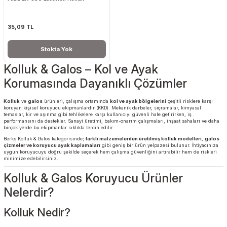
Sepete Ekle
Sepete Ekle
TÜKENDI
Faba
Faba LK-530 Lamineli Kolluk
35,09 TL
Stokta Yok
Kolluk & Galos – Kol ve Ayak
Korumasında Dayanıklı Çözümler
Kolluk
ve
galos
ürünleri, çalışma ortamında
kol ve ayak bölgelerini
çeşitli risklere 
koruyan kişisel koruyucu ekipmanlardır (KKD). Mekanik darbeler, sıçramalar, kimyasal
temaslar, kir ve aşınma gibi tehlikelere karşı kullanıcıyı güvenli hale getirirken, iş
performansını da destekler. Sanayi üretimi, bakım-onarım çalışmaları, inşaat sahaları 
birçok yerde bu ekipmanlar sıklıkla tercih edilir.
Berks Kolluk & Galos kategorisinde;
farklı malzemelerden üretilmiş kolluk modelleri
çizmeler ve koruyucu ayak kaplamaları
gibi geniş bir ürün yelpazesi bulunur. İhtiy
uygun koruyucuyu doğru şekilde seçerek hem çalışma güvenliğini artırabilir hem de ri
minimize edebilirsiniz.