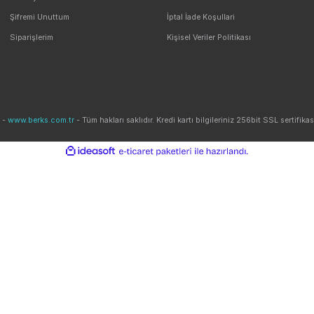
Seçeneği
Güvenli Alışveriş
ile Alışveriş
256 BIT SSL Sertifika ile Güvenli
E-Bülten ListemizeKaydolun Kampanyaları Ka
Yardım
Alışveriş
Üye Girişi
Mesafeli Satış Sözleş
Yeni Üyelik
Gizlilik ve Güvenlik
Şifremi Unuttum
İptal İade Koşullari
Siparişlerim
Kişisel Veriler Politikası