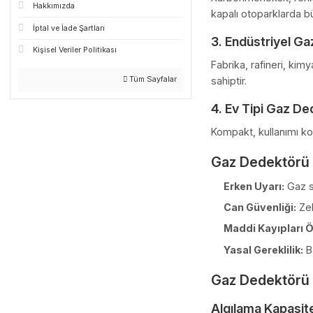
İndirimli 3.455,92 TL
1. Yanıcı Ga
Sayfalar
Doğalgaz, propa
Mesafeli Satış Sözleşmesi
2. Karbonmo
Gizlilik ve Güvenlik
Karbonmonoksit,
Hakkımızda
kapalı otopark
İptal ve İade Şartları
3. Endüstri
Kişisel Veriler Politikası
Fabrika, rafine
Tüm Sayfalar
sahiptir.
4. Ev Tipi G
Kompakt, kullanı
Gaz Dedek
Erken Uyarı