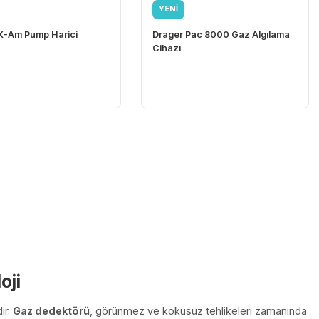
YENİ
YENİ
Drager
Drager
Drager X-Am Pump Harici
Drager Pac 800
Pompa
Cihazı