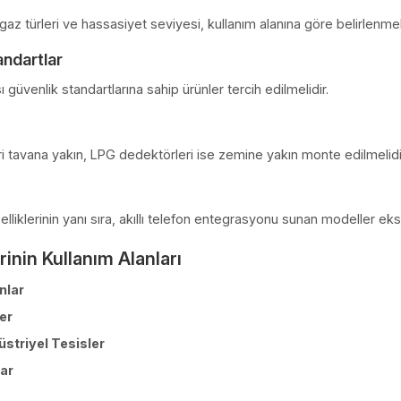
ği:
Zehirlenme ve patlama riskini minimize eder.
pları Önleme:
Yangın ve patlamalardan kaynaklanabilecek za
ilik:
Bazı sektörlerde gaz dedektörü kullanımı zorunludur.
örü Seçerken Nelere Dikkat Edilmeli?
pasitesi
abildiği gaz türleri ve hassasiyet seviyesi, kullanım alanına gö
 ve Standartlar
lararası güvenlik standartlarına sahip ürünler tercih edilmelidi
Konum
törleri tavana yakın, LPG dedektörleri ise zemine yakın mon
leri