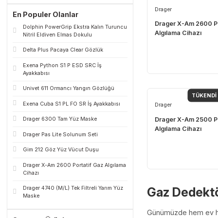
Detaylı Arama
Drager
En Populer Olanlar
Drager X-Am 
Dolphin PowerGrip Ekstra Kalın Turuncu
Algılama Ciha
Nitril Eldiven Elmas Dokulu
Delta Plus Pacaya Clear Gözlük
Exena Python S1 P ESD SRC İş
Ayakkabısı
Univet 611 Ormancı Yangın Gözlüğü
T
Exena Cuba S1 PL FO SR İş Ayakkabısı
Drager
Drager X-Am 
Drager 6300 Tam Yüz Maske
Algılama Ciha
Drager Pas Lite Solunum Seti
Gim 212 Göz Yüz Vücut Duşu
Drager X-Am 2600 Portatif Gaz Algılama
Cihazı