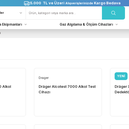
5.000 TL ve Üzeri
Karg
Alışverişlerinizde
Kurtarma Ekipmanları
Gaz Algılama & Ölçüm Cih
edektörü
r
Drager
st 6000 Alkol
Dräger Alcotest 7000 Alkol Test
Cihazı