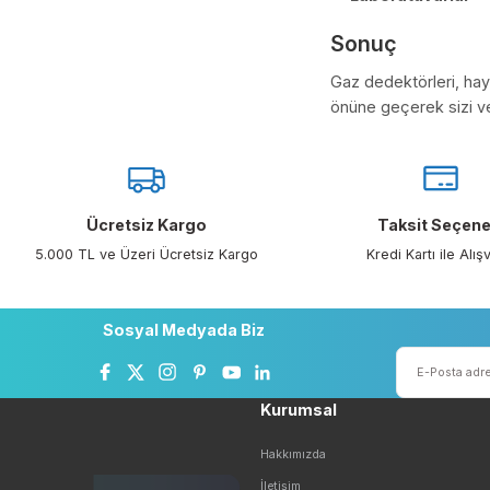
Sesli ve ışıklı
Gaz Dedekt
Evler ve A
Restoran ve
Fabrikalar 
Garaj ve Ot
Laboratuva
Sonuç
Gaz dedektörler
önüne geçerek si