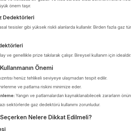
z Dedektörleri
n, bütan ve LPG gibi yanıcı gazları algılar. Genellikle mutfakla
noksit (CO) Dedektörleri
 renksiz ve kokusuz bir gazdır ve kısa sürede ciddi zehirlen
larda büyük önem taşır.
yel Gaz Dedektörleri
ri, kimyasal tesisler gibi yüksek riskli alanlarda kullanılır. B
az Dedektörleri
mı kolay ve genellikle prize takılarak çalışır. Bireysel kullanım
törü Kullanmanın Önemi
:
Gaz sızıntısı henüz tehlikeli seviyeye ulaşmadan tespit edili