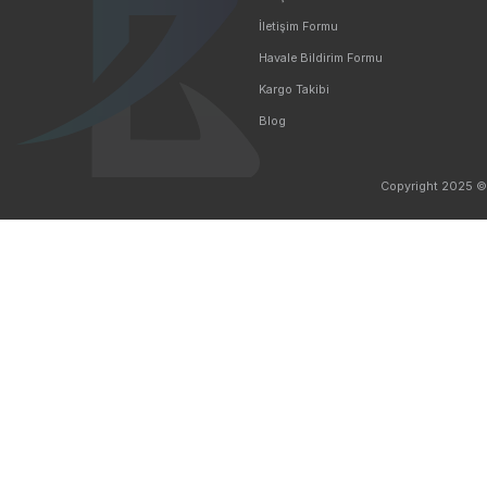
Ücretsiz Kargo
Taksit 
5.000 TL ve Üzeri Ücretsiz Kargo
Kredi Kartı 
Sosyal Medyada Biz
Kurumsal
Hakkımızda
İletişim
İletişim Formu
Havale Bildirim Formu
Kargo Takibi
Blog