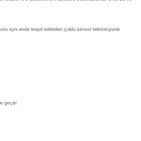
r, kazan daireleri ve endüstriyel tesislerde tercih edilir.
melere neden olabilir. CO dedektörleri, özellikle soba kulla
irden fazla gaz türünü aynı anda tespit edebilen çoklu sensör te
 için idealdir.
r.