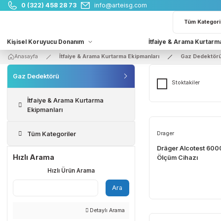
0 (322) 458 28 73
info@arteisg.com
Kişisel Koruyucu Donanım
İtfaiye & Arama 
Anasayfa
İtfaiye & Arama Kurtarma Ekipmanları
Gaz D
Gaz Dedektörü
Stoktakile
İtfaiye & Arama Kurtarma
Ekipmanları
Tüm Kategoriler
Drager
Dräger Alcote
Hızlı Arama
Ölçüm Cihazı
Hızlı Ürün Arama
Ara