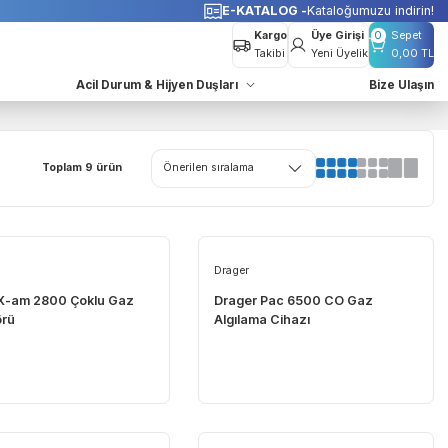
o Bedava
E-KATALOG -
K
Kargo
Takibi
azları
Acil Durum & Hijyen Duşları
Toplam 9 ürün
YENİ
Drager
Drager
Dräger X-am 2800 Çoklu Gaz
Drager Pac 65
Dedektörü
Algılama Cihazı