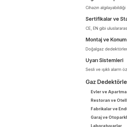
Can Güvenli
Maddi Kayı
Yasal Gerekl
Gaz Dedekt
Algılama Ka
Cihazın algılay
Sertifikalar
CE, EN gibi ulus
Montaj ve 
Doğalgaz dedek
Uyarı Sistem