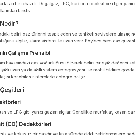
ktörü: Güvenliğinizi Sağlayan Akıll
ev hem de endüstriyel alanlarda güvenlik, en önemli önceli
ayat kurtaran bir cihazdır. Doğalgaz, LPG, karbonmonoksit ve d
ili yollarından biridir.
törü Nedir?
ortamdaki belirli gaz türlerini tespit eden ve tehlikeli seviy
 yoğunluğunu algılar, alarm sistemi ile uyarı verir. Böylece 
rlerinin Çalışma Prensibi
i, ortam havasındaki gaz yoğunluğunu ölçerek belirli bir eşi
amanda ışıklı uyarı ya da akıllı sistem entegrasyonu ile mobil 
 gaz akışını kesebilen sistemlerle entegre çalışır.
örü Çeşitleri