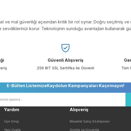
 alarm özelliklerinin yanı sıra, akıllı telefon entegrasyonu sun
örlerinin Kullanım Alanları
partmanlar
 Oteller
ve Endüstriyel Tesisler
oparklar
rlar
i, hayat ve mal güvenliği açısından kritik bir rol oynar. Doğ
zi ve sevdiklerinizi korur. Teknolojinin sunduğu avantajları kul