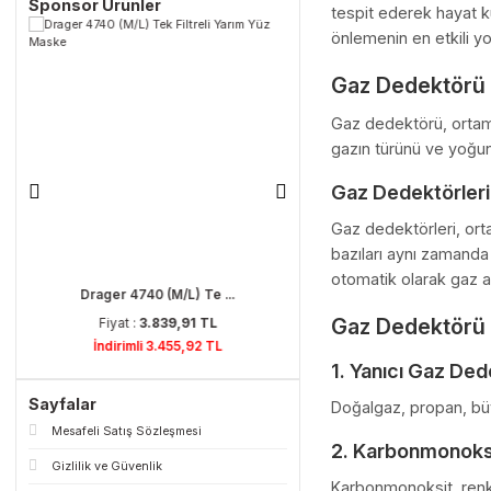
Drager 4740 (M/L) Tek Filtreli Yarım Yüz
Gaz Dede
Maske
Günümüzde hem 
Sponsor Ürünler
tespit ederek h
önlemenin en etk
Gaz Dedek
Gaz dedektörü, 
gazın türünü ve
Gaz Dedektö
Gaz dedektörler
bazıları aynı z
otomatik olarak
Drager 4740 (M/L) Te ...
Gaz Dedekt
Fiyat :
3.839,91 TL