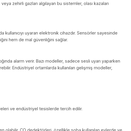
ı Teknoloji
klerden biridir.
Gaz dedektörü
, görünmez ve kokusuz tehl
iğer yanıcı veya zehirli gazları algılayan bu sistemler, olas
elere ulaştığında kullanıcıyı uyaran elektronik cihazdır. Sensö
hem can güvenliğini hem de mal güvenliğini sağlar.
k değerini aştığında alarm verir. Bazı modeller, sadece sesli
bildirim gönderebilir. Endüstriyel ortamlarda kullanılan gelişm