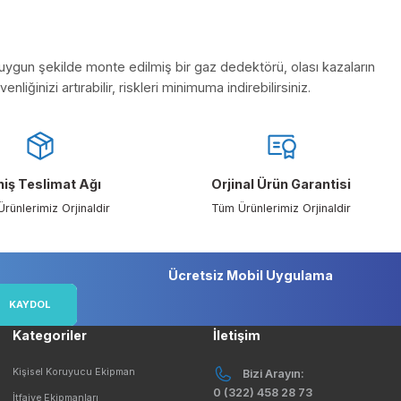
an modeller ekstra güvenlik sağlar.
ru seçilmiş ve uygun şekilde monte edilmiş bir gaz dedektörü,
lanarak güvenliğinizi artırabilir, riskleri minimuma indirebilir