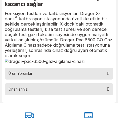
edilebilir.
Ekonomik işletim maliyetleri
Drager Pac 6500 CO Gaz Algılama Cihazı'nın tüm
modellerinde son derece dayanıklı
®
DrägerSensor
'ler ve güçlü bir batarya bulunur.
Drager Pac 6500 CO Gaz Algılama Cihazı, özel bi
membran filtre ile suya, toza ve diğer yabancı
maddelere karşı korumalıdır. Filtre kullanım sonr
çok kirlendiğinde kendiniz hızla ve kolayca
değiştirebilirsiniz. Sonrasında cihaz hemen tekrar
kullanıma hazırdır.
Hızlı fonksiyon testi zaman ve maliyet
kazancı sağlar
Fonksiyon testleri ve kalibrasyonlar, Dräger X-
®
dock
kalibrasyon istasyonunda özellikle etkin bi
şekilde gerçekleştirilebilir. X-dock'daki otomatik
doğrulama testleri, kısa test süresi ve son derec
düşük test gazı tüketimi sayesinde uygun maliyetl