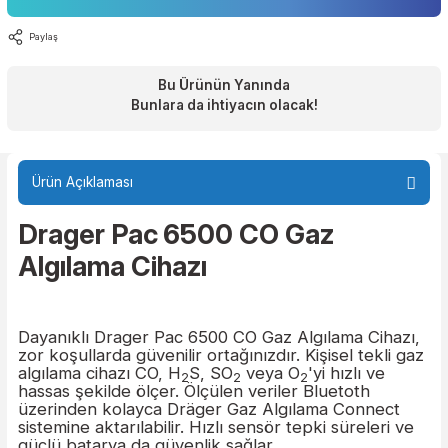
Fiyat Sorunuz
Paylaş
Bu Ürünün Yanında
Bunlara da ihtiyacın olacak!
YENİ
Drager
Drager
Drager Parat 3200 Kaçış Maskesi
Drager Pas Lite Solunum Seti
Ürün Açıklaması
Drager Pac
6500 CO Gaz
5.139,45 TL
Algılama Cihazı
Sepete Ekle
Drager
Dayanıklı Drager Pac 6500 CO Gaz Algılama Ciha
Drager FPS 7000 Solunum Seti Maskesi
zor koşullarda güvenilir ortağınızdır. Kişisel tekli 