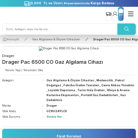
5.000 TL ve Üzeri
Kargo Bedava
Alışverişlerinizde
Anasayfa
Gaz Algılama & Ölçüm Cihazları
Drager Pac 6500 CO
Drager
Drager Pac 6500 CO Gaz Algılama Cihazı
Yorum Yap / Yorumları Oku
Kategori
Gaz Algılama & Ölçüm Cihazları
,
Madencilik
,
Petro
Doğalgaz
,
Fabrika Üretim Tesisleri
,
Çevre Atıksu Y
,
Lojistik Depolama
,
Tarım Gıda Üretimi
,
İtfaiye & A
Kurtarma Ekipmanları
,
Portatif Gaz Dedektörleri
,
Ga
Dedektörü
Marka
Drager
Stok Kodu
UZ8U2AYLCE
Stok Durumu
Stokta Var