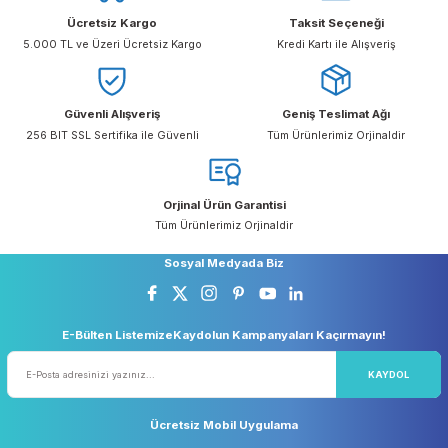
ve kullanışlı bir çözümdür. Drager Pac 6500 CO 
Algılama Cihazı sadece doğrulama test istasyonu
yerleştirilir, sonrasında cihaz doğru ayarı otomati
olarak seçer.
Ürün Yorumlar
Önerileriniz
Bu ürüne ilk yorumu siz yapın!
Bu ürünün fiyat bilgisi, resim, ürün açıklamalarında ve diğer konular
yetersiz gördüğünüz noktaları öneri formunu kullanarak tarafımıza
Yorum Yaz
iletebilirsiniz.
Görüş ve önerileriniz için teşekkür ederiz.
Ücretsiz Kargo
Taksit Seçeneği
Ürün resmi kalitesiz, bozuk veya görüntülenemiyor.
5.000 TL ve Üzeri Ücretsiz Kargo
Kredi Kartı ile Alışveriş
Ürün açıklamasında eksik bilgiler bulunuyor.
Ürün bilgilerinde hatalar bulunuyor.