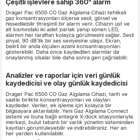
Önemli tüm bilgileri içeren kullanıcı
dostu ekran
Geniş ekran metin içermez ve ilgili gaz
konsantrasyonunu net bir şekilde gösterir. Batar
kapasitesi gibi diğer önemli bilgiler de gösterilir.
Parlak arka aydınlatma, tüm değerlerin karanlıkt
net bir şekilde okunmasını sağlar.
Çeşitli işlevlere sahip 360° alarm
Drager Pac 6500 CO Gaz Algılama Cihazı tehlikel
gaz konsantrasyonları ölçerse sesli, görsel ve
hissedilebilir titreşimli bir alarm verir. Cihazın üst 
alt kısmındaki iki adet parlak yanıp sönen LED,
alarmın her taraftan kolayca görülmesini sağlar. S
sinyal, 90 dB'lik bir ses seviyesine ulaşır. Ekran,
belirli bir anda ölçülen azami konsantrasyonları
gösterebilir. Daha önce kaydedilen alarmlar da
onaylanmış olsalar bile daha sonra geri çağrılabilir