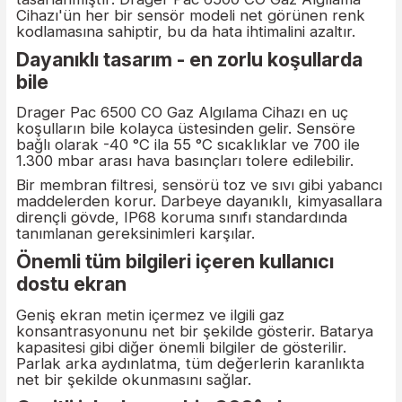
Anlaşılır kullanıcı yönlendirme
sayesinde kolay kullanım
D-Işık cihaz işlevselliğinin test edilip edilmediğini 
cihazın kullanıma hazır olup olmadığını gösterir.
Gövde de güvenliğinizi ön planda tutarak
tasarlanmıştır: Drager Pac 6500 CO Gaz Algılama
Cihazı'ün her bir sensör modeli net görünen ren
kodlamasına sahiptir, bu da hata ihtimalini azaltır.
Dayanıklı tasarım - en zorlu koşullard
bile
Drager Pac 6500 CO Gaz Algılama Cihazı en uç
koşulların bile kolayca üstesinden gelir. Sensöre
bağlı olarak -40 °C ila 55 °C sıcaklıklar ve 700 ile
1.300 mbar arası hava basınçları tolere edilebilir.
Bir membran filtresi, sensörü toz ve sıvı gibi yab
maddelerden korur. Darbeye dayanıklı, kimyasall
dirençli gövde, IP68 koruma sınıfı standardında
tanımlanan gereksinimleri karşılar.