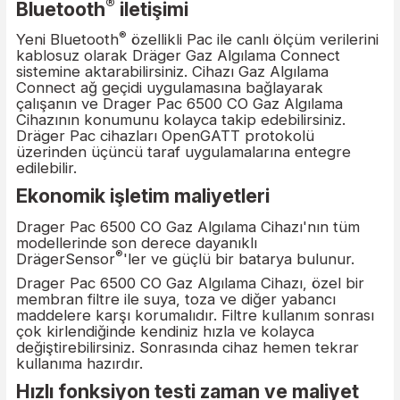
Analizler ve raporlar için veri günlük
kaydedicisi ve olay günlük kaydedicis
Drager Pac 6500 CO Gaz Algılama Cihazı, tarih v
saatle birlikte konsantrasyonları ve olayları
kaydeder. Veriler, ek işleme için kolayca bir
bilgisayara aktarılabilir. Yeni Gaz Algılama Connec
sistemi ve buna bağlı entegre X-dock istasyonları
merkezi, bulut tabanlı bir varlık yönetim sistemi
kayıtları görüntüleyebilir ve indirebilirsiniz. Her a
her yerden kullanılabilir.
®
Bluetooth
iletişimi
®
Yeni Bluetooth
özellikli Pac ile canlı ölçüm veriler
kablosuz olarak Dräger Gaz Algılama Connect
sistemine aktarabilirsiniz. Cihazı Gaz Algılama
Connect ağ geçidi uygulamasına bağlayarak
çalışanın ve Drager Pac 6500 CO Gaz Algılama
Cihazının konumunu kolayca takip edebilirsiniz.
Dräger Pac cihazları OpenGATT protokolü
üzerinden üçüncü taraf uygulamalarına entegre