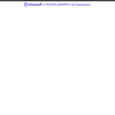
Kurumsal
Yardım
Alışveriş
Kategoriler
İletişim
Bizi Arayın:
0 (322) 458 28 73
info@arteisg.com
Copyright 2025 © -
www.berks.com.tr
- Tüm hakları saklıdır. Kredi kartı bilgileriniz 2
sertifikası ile korunmaktadır.