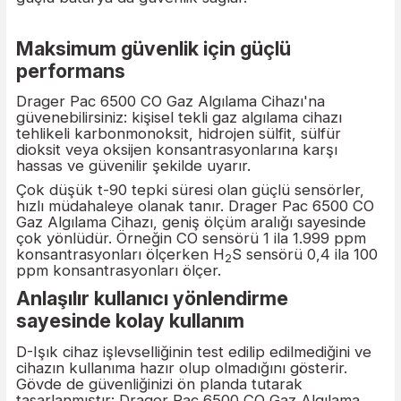
algılama cihazı CO, H
S, SO
veya O
'yi hızlı ve
2
2
2
hassas şekilde ölçer. Ölçülen veriler Bluetoth
üzerinden kolayca Dräger Gaz Algılama Connect
sistemine aktarılabilir. Hızlı sensör tepki süreleri 
güçlü batarya da güvenlik sağlar.
Drager
Maksimum güvenlik için güçlü
Drager Pac 6500 H2S Gaz Algılama Cihazı
performans
Drager Pac 6500 CO Gaz Algılama Cihazı'na
güvenebilirsiniz: kişisel tekli gaz algılama cihazı
tehlikeli karbonmonoksit, hidrojen sülfit, sülfür
dioksit veya oksijen konsantrasyonlarına karşı
hassas ve güvenilir şekilde uyarır.
Drager
Çok düşük t-90 tepki süresi olan güçlü sensörler
hızlı müdahaleye olanak tanır. Drager Pac 6500 
Drager X-Am 2600 Portatif Gaz Algılama Cihazı
Gaz Algılama Cihazı, geniş ölçüm aralığı sayesind
çok yönlüdür. Örneğin CO sensörü 1 ila 1.999 pp
konsantrasyonları ölçerken H
S sensörü 0,4 ila 
2
ppm konsantrasyonları ölçer.