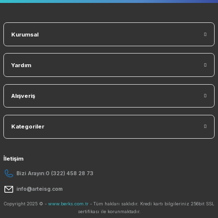
Ürün fiyatı diğer sitelerden daha pahalı.
Güvenli Alışveriş
Geniş Teslimat Ağı
256 BIT SSL Sertifika ile Güvenli
Tüm Ürünlerimiz Orjinaldi
Bu ürüne benzer farklı alternatifler olmalı.
Orjinal Ürün Garantisi
Tüm Ürünlerimiz Orjinaldir
Gönder
Sosyal Medyada Biz
E-Bülten ListemizeKaydolun Kampanyaları Kaçırmayın!
KAYDO
Ücretsiz Mobil Uygulama