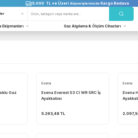
5.000 TL ve Üzeri
Karg
Alışverişlerinizde
Kurtarma Ekipmanları
Gaz Algılama & Ölçüm Cih
r
Exena
2800 Çoklu Gaz
Exena Everest S3 CI WR SRC İş
Ayakkabısı
5.263,48 TL