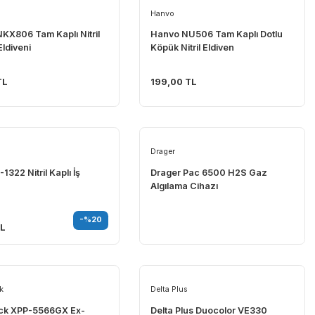
Hanvo
Hanvo
Hanvo NKX806 Tam Kaplı Nitril
Hanvo NU506 Ta
Montaj Eldiveni
Köpük Nitril Eld
185,91 TL
199,00 TL
Faba
Drager
Faba EP-1322 Nitril Kaplı İş
Drager Pac 65
Eldiveni
Algılama Cihazı
45,10 TL
-%20
36,08 TL