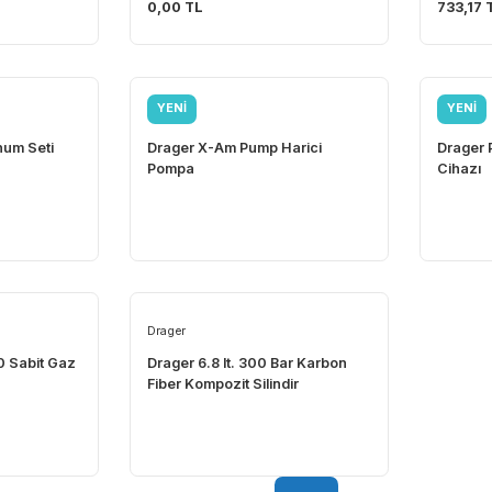
Faba
caya Strap Gözlük
Faba K-1700 Kulak Tıkacı
0,00 TL
YENİ
Drager
te Solunum Seti
Drager X-Am Pump Harici
Pompa