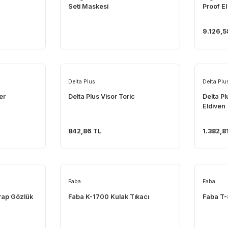
Drager
000 Solunum Seti
Drager Panorama Nova Solunum
Seti Maskesi
Delta Plus
sor Holder
Delta Plus Visor Toric
842,86 TL