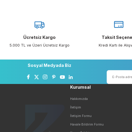
İptal ve İade Şartları
YENİ
Drager
Kişisel Veriler Politikası
Drager Polyt
Algılama Ciha
Tüm Sayfalar
Ücretsiz Kargo
Taksit 
5.000 TL ve Üzeri Ücretsiz Kargo
Kredi Kartı 
Sosyal Medyada Biz