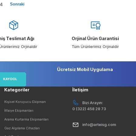
3
4
Geniş Teslimat Ağı
Orjinal Ürü
Tüm Ürünlerimiz Orjinaldir
Tüm Ürünlerim
çırmayın!