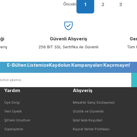
Drager
ron 7000 Sabit Gaz
Drager 6.8 lt. 300 Bar Karbon
zı
Fiber Kompozit Silindir
1
2
Seçeneği
Güvenli Alışveriş
ile Alışveriş
256 BIT SSL Sertifika ile Güvenli
E-Bülten ListemizeKaydolun Kampanyaları Ka