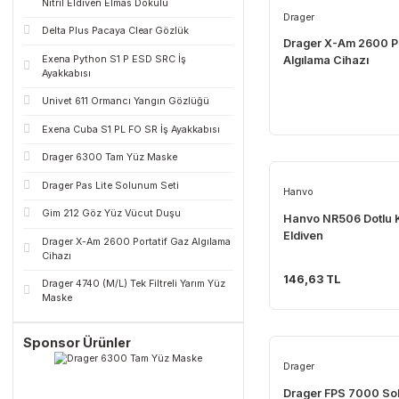
En Populer Olanlar
Dolphin PowerGrip Ekstra Kalın Turuncu
Nitril Eldiven Elmas Dokulu
Drager
Delta Plus Pacaya Clear Gözlük
Drager X-Am 
Exena Python S1 P ESD SRC İş
Algılama Ciha
Ayakkabısı
Univet 611 Ormancı Yangın Gözlüğü
Exena Cuba S1 PL FO SR İş Ayakkabısı
Drager 6300 Tam Yüz Maske
Drager Pas Lite Solunum Seti
Hanvo
Gim 212 Göz Yüz Vücut Duşu
Hanvo NR506 D
Eldiven
Drager X-Am 2600 Portatif Gaz Algılama
Cihazı
146,63 TL
Drager 4740 (M/L) Tek Filtreli Yarım Yüz
Maske