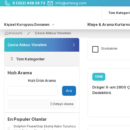
0 (322) 458 28 73
info@arteisg.com
Kişisel Koruyucu Donanım
İtfaiye & Arama 
Anasayfa
Çevre Atıksu Yönetimi
Çevre Atıksu Yönetimi
Stoktakile
Tüm Kategoriler
Hızlı Arama
YENİ
Drager
Hızlı Ürün Arama
Dräger X-am 
Ara
Dedektörü
Detaylı Arama