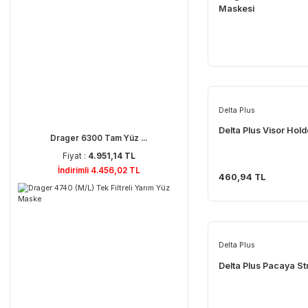
Sponsor Ürünler
Drager
Drager FPS 7
Maskesi
Delta Plus
Delta Plus Vi
Drager 6300 Tam Yüz ...
Fiyat :
4.951,14 TL
İndirimli 4.456,02 TL
460,94 TL