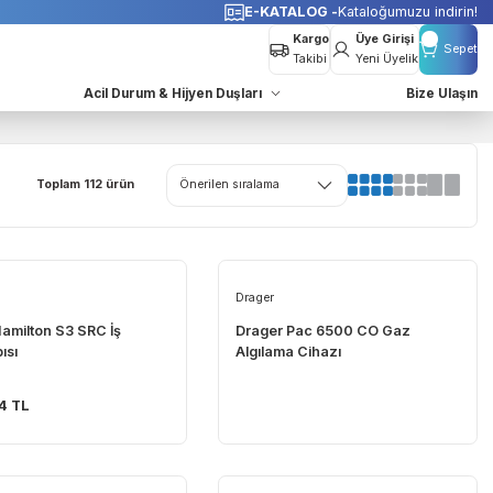
o Bedava
E-KATALOG -
K
Kargo
Takibi
azları
Acil Durum & Hijyen Duşları
Toplam 112 ürün
Exena
Drager
Exena Hamilton S3 SRC İş
Drager Pac 65
Ayakkabısı
Algılama Cihazı
2.097,54 TL