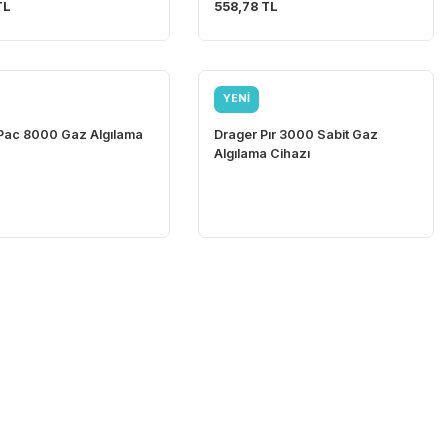
Faba
Faba
Faba T-800 Kimyasal Tulum
Faba BG-800 Ki
Galoşu
733,17 TL
558,78 TL
YENİ
YENİ
Drager
Drager
Drager Pac 8000 Gaz Algılama
Drager Pır 3000
Cihazı
Algılama Cihazı