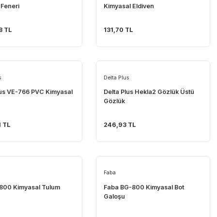
Nightstick
Delta Plus
Nightstick XPP-5566GX Ex-
Delta Plus Duoc
Proof El Feneri
Kimyasal Eldive
9.126,58 TL
131,70 TL
Delta Plus
Delta Plus
Delta Plus VE-766 PVC Kimyasal
Delta Plus Hekl
Eldiven
Gözlük
1.382,81 TL
246,93 TL