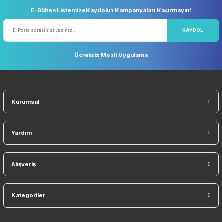
Ürün fiyatı diğer sitelerden daha pahalı.
Güvenli Alışveriş
Geniş Teslimat Ağı
256 BIT SSL Sertifika ile Güvenli
Tüm Ürünlerimiz Orjinaldi
Bu ürüne benzer farklı alternatifler olmalı.
Orjinal Ürün Garantisi
Tüm Ürünlerimiz Orjinaldir
Gönder
Sosyal Medyada Biz
E-Bülten ListemizeKaydolun Kampanyaları Kaçırmayın!
KAYDO
Ücretsiz Mobil Uygulama