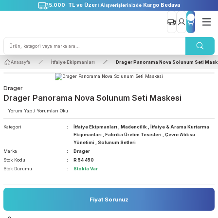
5.000 TL ve Üzeri
Kargo Bedava
Alışverişlerinizde
Anasayfa
İtfaiye Ekipmanları
Drager Panorama Nova Solunum S
Drager
Drager Panorama Nova Solunum Seti Maskesi
Yorum Yap / Yorumları Oku
Kategori
İtfaiye Ekipmanları
,
Madencilik
,
İtfaiye & Arama Ku
Ekipmanları
,
Fabrika Üretim Tesisleri
,
Çevre Atıksu
Yönetimi
,
Solunum Setleri
Marka
Drager
Stok Kodu
R 54 450
Stok Durumu
Stokta Var