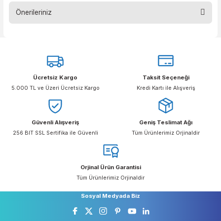
Nova‘yı çok yönlü bir uygulama cihazına dönüştü
Panorama Nova‘nın yüksek kalitedeki
malzemelerinin temizliği ve bakımı çok kolaydır.
Yüksek kalitedeki işçiliği de uzun kullanım ömrü 
bu sayede uzun vadeli maliyet tasarrufları sağlar.
Ürün Yorumlar
Önerileriniz
Bu ürüne ilk yorumu siz yapın!
Bu ürünün fiyat bilgisi, resim, ürün açıklamalarında ve diğer konular
yetersiz gördüğünüz noktaları öneri formunu kullanarak tarafımıza
Yorum Yaz
iletebilirsiniz.
Görüş ve önerileriniz için teşekkür ederiz.
Ücretsiz Kargo
Taksit Seçeneği
Ürün resmi kalitesiz, bozuk veya görüntülenemiyor.
5.000 TL ve Üzeri Ücretsiz Kargo
Kredi Kartı ile Alışveriş
Ürün açıklamasında eksik bilgiler bulunuyor.
Ürün bilgilerinde hatalar bulunuyor.