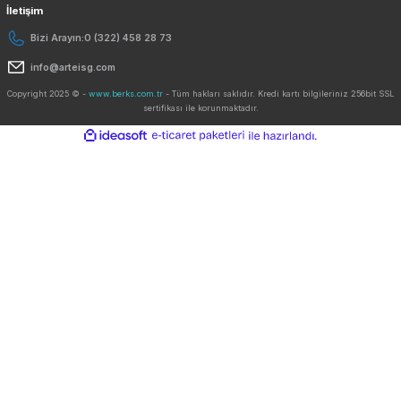
Kurumsal
Yardım
Alışveriş
Kategoriler
İletişim
Bizi Arayın:
0 (322) 458 28 73
info@arteisg.com
Copyright 2025 © -
www.berks.com.tr
- Tüm hakları saklıdır. Kredi kartı bilgileriniz 2
sertifikası ile korunmaktadır.