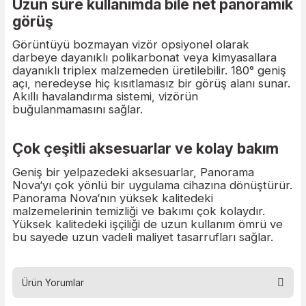
lojistik ve depolama son derece kolaylaştırılmıştır
Alternatif olarak Drager Panorama Nova Solunu
Seti Maskesi Dräger HPS serisi kasklarla maske-
kask kombinasyonu olarak kullanmak üzere Sup
adaptörlerle de mevcuttur.
Uzun süre kullanımda bile net panora
görüş
Görüntüyü bozmayan vizör opsiyonel olarak
darbeye dayanıklı polikarbonat veya kimyasallar
dayanıklı triplex malzemeden üretilebilir. 180° ge
açı, neredeyse hiç kısıtlamasız bir görüş alanı sun
Akıllı havalandırma sistemi, vizörün
buğulanmamasını sağlar.
Çok çeşitli aksesuarlar ve kolay bakı
Geniş bir yelpazedeki aksesuarlar, Panorama