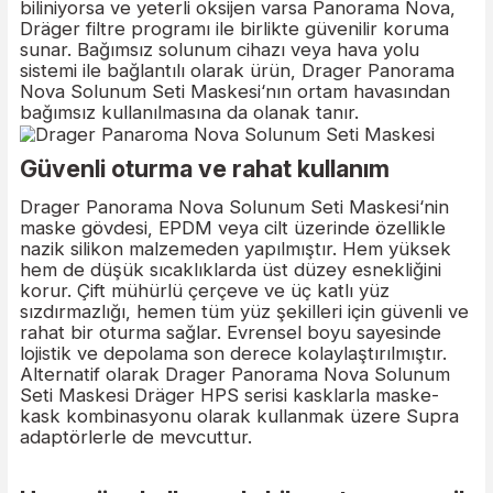
Tehlikeli maddelerle çalışmak, insanlar ve teknolo
için zorlu bir iştir. Uygun filtreler, hava yolu
sistemleri veya bağımsız solunum cihazı ile birlikt
Drager Panorama Nova Solunum Seti Maskesi,
güvenilir ve güvenli bir sistemdir. Kirleticiler
biliniyorsa ve yeterli oksijen varsa Panorama Nov
Dräger filtre programı ile birlikte güvenilir korum
sunar. Bağımsız solunum cihazı veya hava yolu
sistemi ile bağlantılı olarak ürün, Drager Panora
Nova Solunum Seti Maskesi‘nın ortam havasında
bağımsız kullanılmasına da olanak tanır.
Güvenli oturma ve rahat kullanım
Drager Panorama Nova Solunum Seti Maskesi‘ni
maske gövdesi, EPDM veya cilt üzerinde özellikl
nazik silikon malzemeden yapılmıştır. Hem yükse
hem de düşük sıcaklıklarda üst düzey esnekliğini
korur. Çift mühürlü çerçeve ve üç katlı yüz
sızdırmazlığı, hemen tüm yüz şekilleri için güvenl
rahat bir oturma sağlar. Evrensel boyu sayesinde