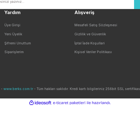
Seçeneği
Güvenli Alışveriş
ile Alışveriş
256 BIT SSL Sertifika ile Güvenli
E-Bülten ListemizeKaydolun Kampanyaları Ka
Yardım
Alışveriş
Üye Girişi
Mesafeli Satış Sözleş
Yeni Üyelik
Gizlilik ve Güvenlik
Şifremi Unuttum
İptal İade Koşullari
Siparişlerim
Kişisel Veriler Politikası