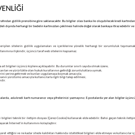
in
belirtildiği İnternet alışveriş siteleri günümüzde daha fazla tercih edilmektedir. Bu sayed
kkat edilmesini tavsiye ediyoruz. Alışveriş yapacaksanız alışverişinizi yapmadan ürünü aldı
 yeri belirtilmiştir.
 GÜVENLİĞİ
irmamız tarafından gizlilik prensibine göre saklanacaktır. Bu bilgiler olası banka ile oluşub
er formu bedeli dışında herhangi bir bedelin kartınızdan çekilmesi halinde doğal olarak bank
asıtasıyla erişilen sitelerin gizlilik uygulamaları ve içeriklerine yönelik herhangi bir 
ğazamızın kullanımına ilişkindir, üçüncü taraf web sitelerini kapsamaz.
ullanıcılara ait bilgileri üçüncü kişilere açıklayabilir. Bu durumlar sınırlı sayıda olmak üzere
ından çıkarılan ve yürürlükte olan hukuk kurallarının getirdiği zorunluluklara uymak;
lerin gereklerini yerine getirmek ve bunları uygulamaya koymak amacıyla;
a soruşturmanın yürütümü amacıyla kullanıcılarla ilgili bilgi talep edilmesi;
lduğu hallerdir.