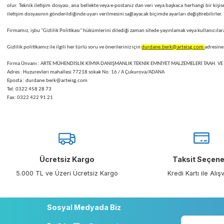
Mağazamızın Müşteri Hizmetleri’ne, herhangi bir siparişiniz ile ilgili olarak göndereceği
koşulda garanti edemez.
TARAYICI ÇEREZLERİ
Firmamız, mağazamızı ziyaret eden kullanıcılar ve kullanıcıların web sitesini kullanımı h
gönderdiği küçük metin dosyalarıdır. Teknik iletişim dosyası site hakkında durum ve terci
Teknik iletişim dosyası, siteyi kaç kişinin ziyaret ettiğini, bir kişinin siteyi hangi amaç
olur. Teknik iletişim dosyası, ana bellekte veya e-postanız dan veri veya başkaca herhang
iletişim dosyasının gönderildiğinde uyarı verilmesini sağlayacak biçimde ayarları değiştir
Firmamız, işbu "Gizlilik Politikası" hükümlerini dilediği zaman sitede yayınlamak veya kul
Gizlilik politikamız ile ilgili her türlü soru ve önerileriniz için
durdane.berk@arteisg.c
Firma Ünvanı : ARTE MÜHENDİSLİK KİMYA DANIŞMANLIK TEKNİK EMNİYET MALZEMELERİ TA
Adres : Huzurevleri mahallesi 77218 sokak No: 16 / A Çukurova/ADANA
Eposta : durdane.berk@arteisg.com
Tel: 0322 458 28 73
Fax: 0322 422 91 21