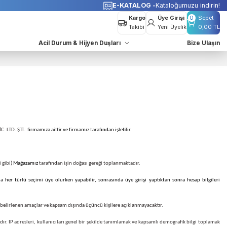
o Bedava
E-KATALOG -
K
Kargo
Takibi
azları
Acil Durum & Hijyen Duşları
MELERİ TAAH. VE TİC. LTD. ŞTİ.
firmamıza aittir ve firmamız tarafından işletilir.
veya e-posta adresleri gibi)
Mağazamız
tarafından işin doğası gereği toplanmaktadır.
ıp almama konusunda her türlü seçimi üye olurken yapabilir, sonrasında üye girişi yaptı