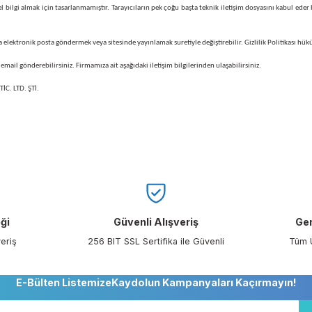
niz e-postalarda, asla kredi kartı numaranızı veya şifrelerinizi yazmayınız. E-postalarda yer
akkındaki bilgileri teknik bir iletişim dosyası (Çerez-Cookie) kullanarak elde edebilir. Bahsi
hleri saklayarak İnternet'in kullanımını kolaylaştırır.
la, kaç kez ziyaret ettiğini ve ne kadar sitede kaldıkları hakkında istatistiksel bilgileri eld
i bir kişisel bilgi almak için tasarlanmamıştır. Tarayıcıların pek çoğu başta teknik iletişi
ebilirler.
lanıcılara elektronik posta göndermek veya sitesinde yayınlamak suretiyle değiştirebilir. Giz
om
adresine email gönderebilirsiniz. Firmamıza ait aşağıdaki iletişim bilgilerinden ulaşabilirsi
AH. VE TİC. LTD. ŞTİ.