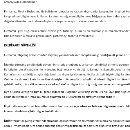
Mağazamız
üzerinden veya e-posta ile gerçekleştirilen onay sürecinde, üyelerimiz tarafı
Sistemle ilgili sorunların tanımlanması ve verilen hizmet ile ilgili çıkabilecek sorunlar
amacıyla da kullanılabilir.
Firmamız
, Üyelik Sözleşmesi ile belirlenen amaçlar ve kapsam dışında da, talep edilen bi
talep edilen bilgiler veya kullanıcı tarafından sağlanan bilgiler veya
Mağazamız
üzerinde
değerlendirmeler, veri tabanı oluşturma ve pazar araştırmalarında kullanılabilir.
Firmamız
, gizli bilgileri kesinlikle özel ve gizli tutmayı, bunu bir sır saklama yükümü
tüm tedbirleri almayı ve gerekli özeni göstermeyi taahhüt etmektedir.
KREDİ KARTI GÜVENLİĞİ
Firmamız
, alışveriş sitelerimizden alışveriş yapan kredi kartı sahiplerinin güvenliğini i
İşlemler sürecine girdiğinizde güvenli bir sitede olduğunuzu anlamak için dikkat etmeniz g
Bu bilgiler, ancak satış işlemleri sürecine bağlı olarak ve verdiğiniz talimat istikametinde
Kartın kullanılabilirliği onaylandığı takdirde alışverişe devam edilir. Kartla ilgili hiç
Online olarak kredi kartı ile verilen siparişlerin ödeme/fatura/teslimat adresi bilgiler
gelebilmesi için öncelikle finansal ve adres/telefon bilgilerinin doğruluğunun onaylanması 
Üye olurken verdiğiniz tüm bilgilere sadece siz ulaşabilir ve siz değiştirebilirsiniz. Üye
edilir. Bu sistem kırılması mümkün olmayan bir uluslararası bir şifreleme standardıdır.