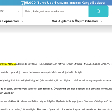
5.000 TL ve Üzeri
Karg
Alışverişlerinizde
Kurtarma Ekipmanları
Gaz Algılama & Ölçüm Cih
o: 16/A Çukurova / ADANA
adresinde kayıtlı ARTE MÜHENDİSLİK KİMYA TEKNİK EMNİYET MALZE
n nasıl ve ne şekilde toplandığı, bu verilerin nasıl ve ne şekilde korunduğu belirtilmiştir.
n kendileriyle ilgili bir takım kişisel bilgileri (isim-soy isim, firma bilgileri, telefon, adres 
r hakkında bilgiler, promosyon teklifleri gönderebilir. Üyelerimiz bu gibi bilgileri al
nkle bildirim yapabilir.