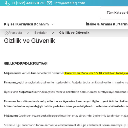
0 (322) 458 28 73
info@arteisg.com
Kişisel Koruyucu Donanım
İtfaiye & Arama 
Anasayfa
Sayfalar
Gizlilik ve Güvenlik
Gizlilik ve Güvenlik
GİZLİLİK VE GÜVENLİK POLİTİKASI
Mağazamızda verilen tüm servisler ve hizmetler
, Huzurevleri Mahallesi 77218 sokak N
Firmamız,
çeşitli amaçlarla kişisel veriler toplayabilir. Aşağıda, toplanan kişisel verileri
Üyelik veya
Mağazamız
üzerindeki çeşitli form ve anketlerin doldurulması suretiyle üyeleri
Firmamız bazı dönemlerde müşterilerine ve üyelerine kampanya bilgileri, yeni ürünle
bölümünden bu seçimi değiştirilebilir ya da kendisine gelen bilgilendirme iletisinde ki li