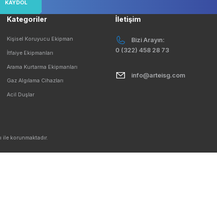
Geniş Teslimat Ağı
Orjinal Ürü
Tüm Ürünlerimiz Orjinaldir
Tüm Ürünlerim
çırmayın!
Ücretsiz Mobil 
KAYDOL
Kategoriler
İletişim
mesi
Kişisel Koruyucu Ekipman
Bizi Ar
0 (322) 458
İtfaiye Ekipmanları
Arama Kurtarma Ekipmanları
info@a
Gaz Algılama Cihazları
Acil Duşlar