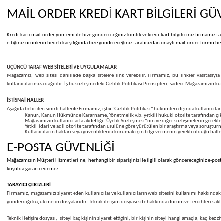
Bilgi hattı veya müşteri hizmetleri servisi bulunan ve
açık adres ve telefon bilgilerin
konusunda daha sağlıklı bilgi edinebilirsiniz.
Not:
İnternet alışveriş sitelerinde firmanın açık adresinin ve telefonun yer almasına di
edin. Firmamıza ait tüm online alışveriş sitelerimizde firmamıza dair tüm bilgiler ve firma
MAİL ORDER KREDİ KART BİLGİLERİ
Kredi kartı mail-order yöntemi ile bize göndereceğiniz kimlik ve kredi kart bilgileriniz f
ettiğiniz ürünlerin bedeli karşılığında bize göndereceğiniz tarafınızdan onaylı mail-ord
ÜÇÜNCÜ TARAF WEB SİTELERİ VE UYGULAMALAR
Mağazamız, web sitesi dâhilinde başka sitelere link verebilir. Firmamız, bu linkler v
kullanıcılarımıza dağıtılır. İş bu sözleşmedeki Gizlilik Politikası Prensipleri, sadece Ma
İSTİSNAİ HALLER
Aşağıda belirtilen sınırlı hallerde Firmamız, işbu "Gizlilik Politikası" hükümleri dışında k
Kanun, Kanun Hükmünde Kararname, Yönetmelik v.b. yetkili hukuki otorite taraf
Mağazamızın kullanıcılarla akdettiği "Üyelik Sözleşmesi"'nin ve diğer sözleşme
Yetkili idari ve adli otorite tarafından usulüne göre yürütülen bir araştırma vey
Kullanıcıların hakları veya güvenliklerini korumak için bilgi vermenin gerekli o
E-POSTA GÜVENLİĞİ