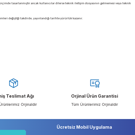
 alan bilgiler üçüncü şahıslar tarafından görülebilir. Firmamız e-postalarınızdan aktarılan b
 geçen teknik iletişim dosyaları, ana bellekte saklanmak üzere bir internet sitesinin kullanı
e etmeye ve kullanıcılar için özel tasarlanmış kullanıcı sayfalarından dinamik olarak reklam ve
m dosyasını kabul eder biçimde tasarlanmıştır ancak kullanıcılar dilerse teknik iletişim dosy
lilik Politikası hükümleri değiştiği takdirde, yayınlandığı tarihte yürürlük kazanır.
niz.