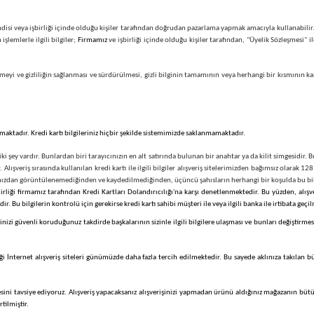
ndan mağazamıza elektronik ortamdan iletilen kişisel bilgiler, Üyelerimiz ile yaptığımız "Ku
ın veya uyuşmazlıkların hızla çözülmesi için,
Firmamız
, üyelerinin IP adresini kaydetmekte 
lgileri kendisi veya işbirliği içinde olduğu kişiler tarafından doğrudan pazarlama yapmak ama
n yapılan işlemlerle ilgili bilgiler;
Firmamız
ve işbirliği içinde olduğu kişiler tarafından, 
 olarak addetmeyi ve gizliliğin sağlanması ve sürdürülmesi, gizli bilginin tamamının veya her
lk planda tutmaktadır. Kredi kartı bilgileriniz hiçbir şekilde sistemimizde saklanmamaktadır.
ereken iki şey vardır. Bunlardan biri tarayıcınızın en alt satırında bulunan bir anahtar ya d
 kullanılır. Alışveriş sırasında kullanılan kredi kartı ile ilgili bilgiler alışveriş sitelerimiz
bir bilgi tarafımızdan görüntülenemediğinden ve kaydedilmediğinden, üçüncü şahısların herhan
inin güvenilirliği firmamız tarafından Kredi Kartları Dolandırıcılığı'na karşı denetlenmekted
gereklidir. Bu bilgilerin kontrolü için gerekirse kredi kartı sahibi müşteri ile veya ilgili ba
 giriş bilgilerinizi güvenli koruduğunuz takdirde başkalarının sizinle ilgili bilgilere ulaşmas