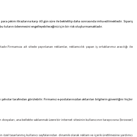
e aklınıza takılan bütün konular hakkında detaylı bilgi alabilir, online alışveriş hizmeti s
ğınız mağazanın bütün telefon / adres bilgilerini not edin. Eğer güvenmiyorsanız alışverişt
ilecek kredi kartından para çekim itirazlarına karşı 60 gün süre ile bekletilip daha sonrasınd
aya itiraz edebilir ve bu tutarın ödenmesini engelleyebileceğiniz için bir risk oluşturmamak
sorumluluk taşımamaktadır.
Firmamıza ait sitede
yayınlanan reklamlar, reklamcılık yapan iş
;