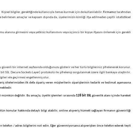
llanıcı Sözleşmesi" ile belirlenen amaçlar ve kapsam dışında üçüncü kişilere açıklanmayacakt
ve bunu kullanmaktadır. IP adresleri, kullanıcıları genel bir şekilde tanımlamak ve kapsaml
cıyla kullanabilir. Kişisel bilgiler, gerektiğinde kullanıcıyla temas kurmak için de kullanıl
"Üyelik Sözleşmesi" ile belirlenen amaçlar ve kapsam dışında da, üyelerimizin kimliği ifşa edi
hangi bir kısmının kamu alanına girmesini veya yetkisiz kullanımını veya üçüncü bir kişiye i
a kilit simgesidir. Bu güvenli bir internet sayfasında olduğunuzu gösterir ve her türlü bilgil
den bağımsız olarak 128 bit SSL (Secure Sockets Layer) protokolü ile şifrelenip sorgulanmak üzer
gi bir koşulda bu bilgileri ele geçirmesi engellenmiş olur.
ir. Bu yüzden, alışveriş sitelerimizden ilk defa sipariş veren müşterilerin siparişlerinin t
nka ile irtibata geçilmektedir.
ı ve bunları değiştirmesi mümkün değildir. Bu amaçla, üyelik işlemleri sırasında
128 bit SSL
g