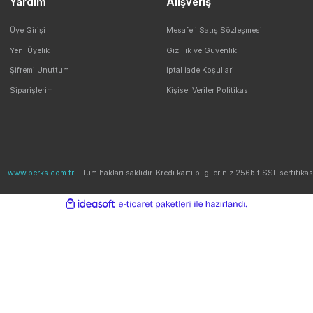
Seçeneği
Güvenli Alışveriş
ile Alışveriş
256 BIT SSL Sertifika ile Güvenli
E-Bülten ListemizeKaydolun Kampanyaları Ka
Yardım
Alışveriş
Üye Girişi
Mesafeli Satış Sözleş
Yeni Üyelik
Gizlilik ve Güvenlik
Şifremi Unuttum
İptal İade Koşullari
Siparişlerim
Kişisel Veriler Politikası