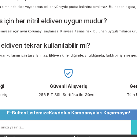
ımlık eldiven nerelerde kullanılır?
venler gıda üretimi, temizlik, laboratuvar, sağlık, bakım-onarım, otomotiv, sana
ı, yüzey dokusu ve uygunluk bilgileri kontrol edilmelidir.
ven mi lateks eldiven mi tercih edilmeli?
lan kullanıcılar için nitril eldivenler daha uygun bir alternatiftir. Nitril eldive
alarda sıkça tercih edilir.
ldiven ne işe yarar?
, kullanım sırasında elde veya temas edilen yüzeyde pudra kalıntısı bırakmaz.
emas için her nitril eldiven uygun mudur?
ldiven her kimyasal için aynı korumayı sağlamaz. Kimyasal temas riski bulunan
mlık eldiven tekrar kullanılabilir mi?
venler tekrar kullanım için tasarlanmaz. Eldiven kirlendiğinde, yırtıldığında, fa