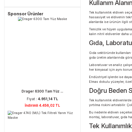
temiz ve konforlu bi
Drager X-Am 2600 Portatif Gaz Algılama
Nitril malzemenin b
Cihazı
hijyen amaçlı değil
yüzeylerde daha güç
Drager 4740 (M/L) Tek Filtreli Yarım Yüz
Maske
Kullanım A
Tek kullanımlık eld
Sponsor Ürünler
hassasiyet ve eldiv
alanlarda ise ürünün
Temizlik ve hijyen u
kalın nitril eldiven
Gıda, Labo
Gıda sektöründe kul
gıda üretim alanlar
Laboratuvar ve anal
her kimyasal için a
Endüstriyel işlerde 
Elmas dokulu yüzeyl
Doğru Bed
Drager 6300 Tam Yüz ...