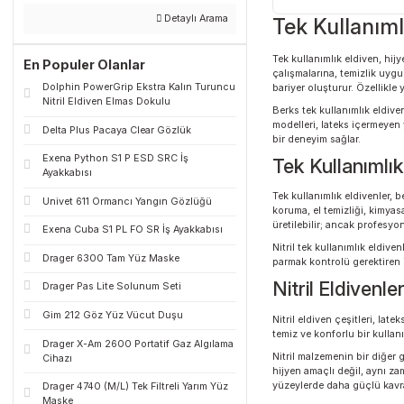
Ara
308,50 TL
Detaylı Arama
Tek Kulla
Tek kullanımlık eld
En Populer Olanlar
çalışmalarına, temi
Dolphin PowerGrip Ekstra Kalın Turuncu
bariyer oluşturur. 
Nitril Eldiven Elmas Dokulu
Berks tek kullanımlı
modelleri, lateks iç
Delta Plus Pacaya Clear Gözlük
bir deneyim sağlar.
Exena Python S1 P ESD SRC İş
Tek Kullan
Ayakkabısı
Tek kullanımlık eld
Univet 611 Ormancı Yangın Gözlüğü
koruma, el temizliği
üretilebilir; ancak
Exena Cuba S1 PL FO SR İş Ayakkabısı
Nitril tek kullanıml
Drager 6300 Tam Yüz Maske
parmak kontrolü ger
Nitril Eldi
Drager Pas Lite Solunum Seti
Gim 212 Göz Yüz Vücut Duşu
Nitril eldiven çeşit