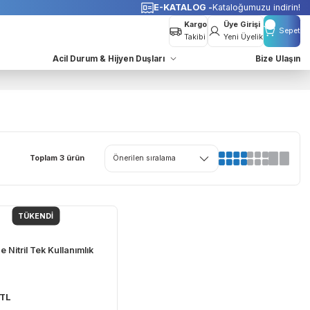
o Bedava
E-KATALOG -
K
Kargo
Takibi
azları
Acil Durum & Hijyen Duşları
Toplam 3 ürün
TÜKENDI
Elpic
Elpic Hne Nitril Tek Kullanımlık
Eldiven