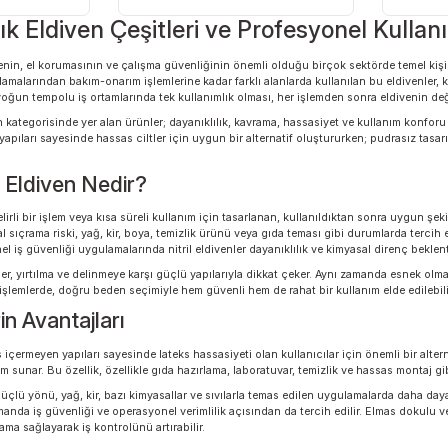
482,90 TL
nımlık Eldiven Çeşitleri ve Profesyone
iven, hijyenin, el korumasının ve çalışma güvenliğinin önemli olduğu birçok s
zlik uygulamalarından bakım-onarım işlemlerine kadar farklı alanlarda kullanılan
Özellikle yoğun tempolu iş ortamlarında tek kullanımlık olması, her işlemden s
k eldiven kategorisinde yer alan ürünler; dayanıklılık, kavrama, hassasiyet ve 
ermeyen yapıları sayesinde hassas ciltler için uygun bir alternatif oluştururken
ımlık Eldiven Nedir?
ivenler, belirli bir işlem veya kısa süreli kullanım için tasarlanan, kullanıldı
, kimyasal sıçrama riski, yağ, kir, boya, temizlik ürünü veya gıda teması gibi du
 profesyonel iş güvenliği uygulamalarında nitril eldivenler dayanıklılık ve kimy
ık eldivenler, yırtılma ve delinmeye karşı güçlü yapılarıyla dikkat çeker. Aynı 
ektiren işlemlerde, doğru beden seçimiyle hem güvenli hem de rahat bir kullan
venlerin Avantajları
leri, lateks içermeyen yapıları sayesinde lateks hassasiyeti olan kullanıcılar için