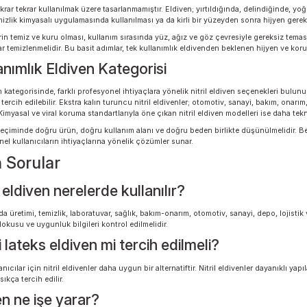
ivenlerde doğru beden seçimi hem güvenlik hem de konfor açısından kritik bir det
ırabilir. Çok bol eldivenler ise kavrama performansını düşürerek iş sırasında kon
seçerken Small, Medium, Large, XLarge veya XXLarge gibi beden seçenekleri dik
, gıda hazırlama ve bakım işlemlerinde daha güvenli bir çalışma deneyimi sağl
ımlık Eldiven Kullanırken Dikkat Edilmesi
venler, tekrar tekrar kullanılmak üzere tasarlanmamıştır. Eldiven; yırtıldığında,
venin temizlik kimyasalı uygulamasında kullanılması ya da kirli bir yüzeyden s
ce ellerin temiz ve kuru olması, kullanım sırasında yüz, ağız ve göz çevresi
 eller tekrar temizlenmelidir. Bu basit adımlar, tek kullanımlık eldivenden be
Kullanımlık Eldiven Kategorisi
k eldiven kategorisinde, farklı profesyonel ihtiyaçlara yönelik nitril eldiven se
anlarda tercih edilebilir. Ekstra kalın turuncu nitril eldivenler; otomotiv, sa
erebilir. Kimyasal ve viral koruma standartlarıyla öne çıkan nitril eldiven mode
nanım seçiminde doğru ürün, doğru kullanım alanı ve doğru beden birlikte düşü
 profesyonel kullanıcıların ihtiyaçlarına yönelik çözümler sunar.
ulan Sorular