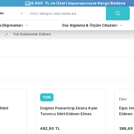
5.000 TL ve Üzeri
Karg
Alışverişlerinizde
Kurtarma Ekipmanları
Gaz Algılama & Ölçüm Cih
divenleri
Tek Kullanımlık Eldiven
r
YENİ
Dolphin
 Mavi Nitril
Dolphin PowerGrip Ekstra Kalın
ü)
Turuncu Nitril Eldiven Elmas
Dokulu