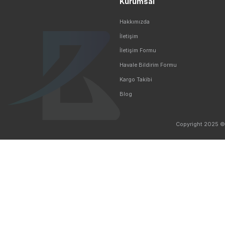
Ücretsiz Kargo
Taksit 
5.000 TL ve Üzeri Ücretsiz Kargo
Kredi Kartı 
Sosyal Medyada Biz
Kurumsal
Hakkımızda
İletişim
İletişim Formu
Havale Bildirim Formu
Kargo Takibi