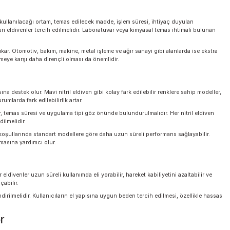
 hassas montaj gibi alanlarda avantaj sağlar.
malarda daha dayanıklı bir bariyer sunabilmesidir. Bu nedenle tek kullanımlık ni
lir. Elmas dokulu veya parmak ucu dokulu yüzeylere sahip modeller, ıslak, yağl
i
ğildir. Eldivenin kullanılacağı ortam, temas edilecek madde, işlem süresi, ih
gıda ile temasa uygun eldivenler tercih edilmelidir. Laboratuvar veya kimyasal t
dilmelidir.
kullanımıyla öne çıkar. Otomotiv, bakım, makine, metal işleme ve ağır sanayi gib
l, yırtılma ve delinmeye karşı daha dirençli olması da önemlidir.
llanım
ardının korunmasına destek olur. Mavi nitril eldiven gibi kolay fark edilebilir 
bi istenmeyen durumlarda fark edilebilirlik artar.
lanılan kimyasallar, temas süresi ve uygulama tipi göz önünde bulundurulmalıdı
tayları kontrol edilmelidir.
enler, ağır kullanım koşullarında standart modellere göre daha uzun süreli perf
ha kontrollü çalışmasına yardımcı olur.