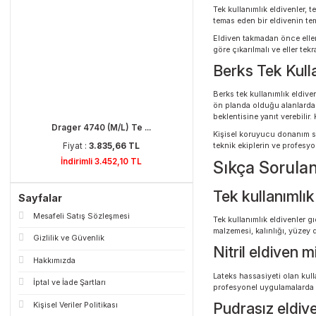
Fiyat :
4.951,14 TL
Tek kullanımlık eld
yırtılma riskini art
İndirimli 4.456,02 TL
Bu nedenle eldiven 
montaj, laboratuvar
Tek Kullan
Tek kullanımlık eldi
temas eden bir eldi
Eldiven takmadan ön
göre çıkarılmalı ve
Berks Tek 
Berks tek kullanımlı
ön planda olduğu al
beklentisine yanıt v
Drager 4740 (M/L) Te ...
Kişisel koruyucu do
teknik ekiplerin ve
Fiyat :
3.835,66 TL
İndirimli 3.452,10 TL
Sıkça Sor