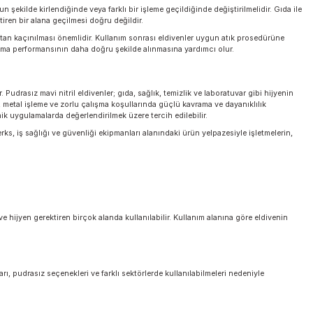
aydır. Çok dar eldivenler uzun süreli kullanımda eli yorabilir, hareket kabiliy
trol kaybına yol açabilir.
katle değerlendirilmelidir. Kullanıcıların el yapısına uygun beden tercih edi
ar.
 Gerekenler
 delindiğinde, yoğun şekilde kirlendiğinde veya farklı bir işleme geçildiğinde değ
onra hijyen gerektiren bir alana geçilmesi doğru değildir.
yle gereksiz temastan kaçınılması önemlidir. Kullanım sonrası eldivenler uygu
klenen hijyen ve koruma performansının daha doğru şekilde alınmasına yardımcı 
çenekleri bulunur. Pudrasız mavi nitril eldivenler; gıda, sağlık, temizlik ve lab
nayi, bakım, onarım, metal işleme ve zorlu çalışma koşullarında güçlü kavrama v
lleri ise daha teknik uygulamalarda değerlendirilmek üzere tercih edilebilir.
nülmelidir. Berks, iş sağlığı ve güvenliği ekipmanları alanındaki ürün yelpa