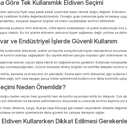
r kullanım sunar. Bu özellik, özellikle gıda hazırlama, laboratuvar, temizlik ve
ir diğer güçlü yönü, yağ, kir, bazı kimyasallar ve sıvılarla temas edilen uygula
, aynı zamanda iş güvenliği ve operasyonel verimlilik açısından da tercih edi
lü kavrama sağlayarak iş kontrolünü artırabilir.
lanına Göre Tek Kullanımlık Eldiven Seçim
iven seçerken yalnızca fiyat veya paket adedi üzerinden karar vermek doğru de
enin teknik özellikleri birlikte değerlendirilmelidir. Örneğin gıda üretiminde 
 ilgili standartları, kimyasal dayanım bilgileri ve üretici açıklamaları kontrol e
ygulamalarında pudrasız nitril eldivenler, ciltte kalıntı bırakmaması ve pratik 
ler daha uygun olabilir. Bu tür işlerde eldivenin yalnızca hijyen sağlaması deği
ratuvar ve Endüstriyel İşlerde Güvenli Ku
lanılan tek kullanımlık eldivenler, üretim ve hazırlık süreçlerinde hijyen stand
ında görsel kontrol avantajı sağlayabilir. Bu sayede eldiven parçası kopması gi
iz çalışmalarında eldiven seçimi daha teknik bir değerlendirme gerektirir. Kul
ynı korumayı sunmayacağından, ürünün kimyasal direnç bilgileri ve sertifika de
ise dayanıklılık, kavrama ve el becerisi ön plandadır. Ekstra kalın nitril eldiv
er, özellikle yağlı, kirli veya kaygan parça tutma işlemlerinde kullanıcının da
en Seçimi Neden Önemlidir?