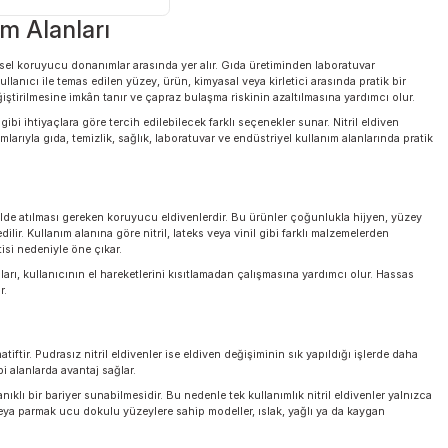
388,49 TL
l Kullanım Alanları
ektörde temel kişisel koruyucu donanımlar arasında yer alır. Gıda üretiminden
 bu eldivenler, kullanıcı ile temas edilen yüzey, ürün, kimyasal veya kirletici 
onra eldivenin değiştirilmesine imkân tanır ve çapraz bulaşma riskinin azaltılm
kullanım konforu gibi ihtiyaçlara göre tercih edilebilecek farklı seçenekler sun
; pudrasız tasarımlarıyla gıda, temizlik, sağlık, laboratuvar ve endüstriyel kul
ktan sonra uygun şekilde atılması gereken koruyucu eldivenlerdir. Bu ürünler ço
rumlarda tercih edilir. Kullanım alanına göre nitril, lateks veya vinil gibi fark
asal direnç beklentisi nedeniyle öne çıkar.
zamanda esnek olmaları, kullanıcının el hareketlerini kısıtlamadan çalışmasına y
ım elde edilebilir.
 önemli bir alternatiftir. Pudrasız nitril eldivenler ise eldiven değişiminin sık 