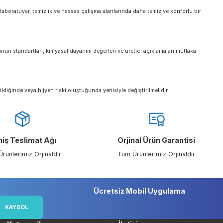
yi, depo, lojistik ve hijyen gerektiren birçok alanda kullanılabilir. Kullanım al
nler dayanıklı yapıları, pudrasız seçenekleri ve farklı sektörlerde kullanılabilme
 Bu nedenle gıda, laboratuvar, temizlik ve hassas çalışma alanlarında daha tem
 uygulamalarda ürünün standartları, kimyasal dayanım değerleri ve üretici açık
rklı bir işleme geçildiğinde veya hijyen riski oluştuğunda yenisiyle değiştirilme