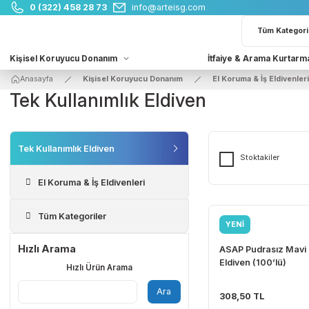
0 (322) 458 28 73
info@arteisg.com
Kişisel Koruyucu Donanım
İtfaiye & Arama 
Anasayfa
Kişisel Koruyucu Donanım
El Koruma & İş El
Tek Kullanımlık Eldiven
Tek Kullanımlık Eldiven
Stoktakile
El Koruma & İş Eldivenleri
Tüm Kategoriler
YENİ
ASAP
Hızlı Arama
ASAP Pudrasız
Eldiven (100’l
Hızlı Ürün Arama