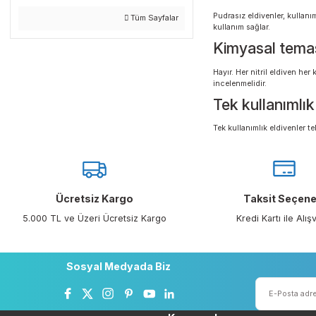
Tek kullan
Sayfalar
Mesafeli Satış Sözleşmesi
Tek kullanımlık eldi
malzemesi, kalınlığ
Gizlilik ve Güvenlik
Nitril eldi
Hakkımızda
Lateks hassasiyeti o
İptal ve İade Şartları
profesyonel uygulam
Pudrasız e
Kişisel Veriler Politikası
Pudrasız eldivenler
Tüm Sayfalar
kullanım sağlar.
Kimyasal t
Hayır. Her nitril e
incelenmelidir.
Tek kullanı
Tek kullanımlık eldi