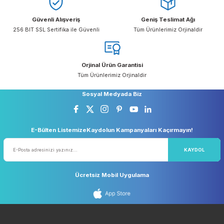
Ücretsiz Kargo
Taksit Seçeneği
5.000 TL ve Üzeri Ücretsiz Kargo
Kredi Kartı ile Alışveriş
Güvenli Alışveriş
Geniş Teslimat Ağı
256 BIT SSL Sertifika ile Güvenli
Tüm Ürünlerimiz Orjinaldi
Orjinal Ürün Garantisi
Tüm Ürünlerimiz Orjinaldir
Sosyal Medyada Biz
E-Bülten ListemizeKaydolun Kampanyaları Kaçırmayın!