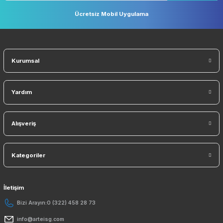
Sosyal Medyada Biz
E-Bülten ListemizeKaydolun Kampanyaları Kaçırmayın!
KAYDO
Ücretsiz Mobil Uygulama
Kurumsal
Yardım
Alışveriş