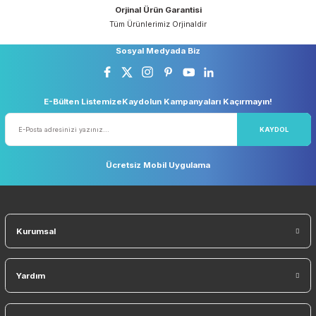
Ürün açıklamasında eksik bilgiler bulunuyor.
Ürün bilgilerinde hatalar bulunuyor.
Ürün fiyatı diğer sitelerden daha pahalı.
Güvenli Alışveriş
Geniş Teslimat Ağı
256 BIT SSL Sertifika ile Güvenli
Tüm Ürünlerimiz Orjinaldi
Bu ürüne benzer farklı alternatifler olmalı.
Orjinal Ürün Garantisi
Tüm Ürünlerimiz Orjinaldir
Gönder
Sosyal Medyada Biz
E-Bülten ListemizeKaydolun Kampanyaları Kaçırmayın!
KAYDO
Ücretsiz Mobil Uygulama