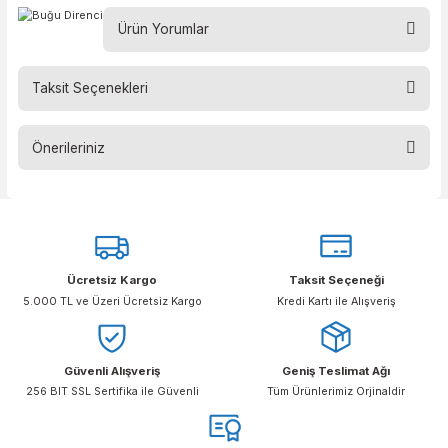
–
Referans
Cam İşaretleri
Şeffaf Vizör
FASPHERPI
2C-1,2 1 AT 8 9 CE
Ürün Yorumlar
Taksit Seçenekleri
Bu ürüne ilk yorumu siz yapın!
Önerileriniz
Yorum Yaz
Bu ürünün fiyat bilgisi, resim, ürün açıklamalarında ve diğer konular
yetersiz gördüğünüz noktaları öneri formunu kullanarak tarafımıza
iletebilirsiniz.
Görüş ve önerileriniz için teşekkür ederiz.
Ücretsiz Kargo
Taksit Seçeneği
Ürün resmi kalitesiz, bozuk veya görüntülenemiyor.
5.000 TL ve Üzeri Ücretsiz Kargo
Kredi Kartı ile Alışveriş