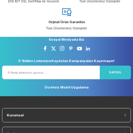
yetersiz gördüğünüz noktaları öneri formunu kullanarak tarafımıza
iletebilirsiniz.
Görüş ve önerileriniz için teşekkür ederiz.
Ücretsiz Kargo
Taksit Seçeneği
Ürün resmi kalitesiz, bozuk veya görüntülenemiyor.
5.000 TL ve Üzeri Ücretsiz Kargo
Kredi Kartı ile Alışveriş
Ürün açıklamasında eksik bilgiler bulunuyor.
Ürün bilgilerinde hatalar bulunuyor.
Ürün fiyatı diğer sitelerden daha pahalı.
Güvenli Alışveriş
Geniş Teslimat Ağı
256 BIT SSL Sertifika ile Güvenli
Tüm Ürünlerimiz Orjinaldi
Bu ürüne benzer farklı alternatifler olmalı.
Orjinal Ürün Garantisi
Tüm Ürünlerimiz Orjinaldir
Gönder
Sosyal Medyada Biz
E-Bülten ListemizeKaydolun Kampanyaları Kaçırmayın!