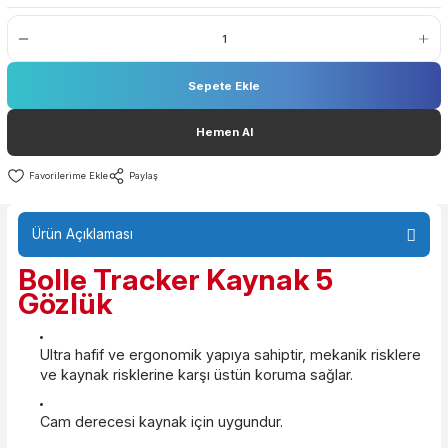
Barkod Kodu
3660740100421
Fiyat
15,50 EUR + KDV
Sepete Ekle
Hemen Al
Paylaş
Ürün Açıklaması
Bolle Tracker Kaynak 5
Gözlük
Ultra hafif ve ergonomik yapıya sahiptir, mekanik riskl