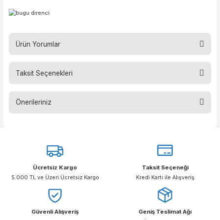
Cam
Çerçeve
–
Referans No
İşaretleri
İşaretleri
Kaynak
TRACWPCC5
5 1 FT
EN166 FT
5
Ürün Yorumlar
Taksit Seçenekleri
Bu ürüne ilk yorumu siz yapın!
Önerileriniz
Yorum Yaz
Bu ürünün fiyat bilgisi, resim, ürün açıklamalarında ve diğer konular