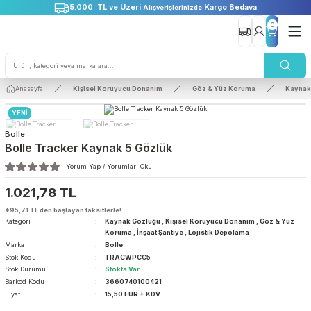
5.000 TL ve Üzeri
Kargo Bedava
Alışverişlerinizde
0
Anasayfa
Kişisel Koruyucu Donanım
Göz & Yüz Koruma
YENİ
Bolle
Bolle Tracker Kaynak 5 Gözlük
Yorum Yap / Yorumları Oku
1.021,78 TL
*95,71 TL den başlayan taksitlerle!
Kategori
Kaynak Gözlüğü
,
Kişisel Koruyucu Donanım
,
Göz &
Koruma
,
İnşaat Şantiye
,
Lojistik Depolama
Marka
Bolle
Stok Kodu
TRACWPCC5
Stok Durumu
Stokta Var