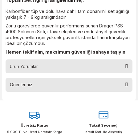
Ağırlık: 2,7 kg (arka plaka ve askı takımı)
Giriş Basıncı: 0 – 300 bar
Uyumlu Maske: FPS 7000
Sertifikalar: EN 137:2006 (Tip 2), NFPA, NIOSH, SOLAS 
diğer uluslararası standartlar
Toplam Set Ağırlığı (Bilgilendirme):
Karbonfiber tüp ve dolu hava dahil tam donanımlı set ağırl
yaklaşık 7 - 9
kg aralığındadır.
Zorlu görevlerde güvenilir performans sunan Drager PSS
4000 Solunum Seti, itfaiye ekipleri ve endüstriyel güvenli
profesyonelleri için yüksek güvenlik standartlarını karşıla
ideal bir çözümdür.
Hemen teklif alın, maksimum güvenliği sahaya taşıyı
Ürün Yorumlar