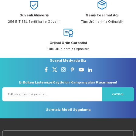
Önerileriniz
Bu ürüne ilk yorumu siz yapın!
Bu ürünün fiyat bilgisi, resim, ürün açıklamalarında ve diğer konular
yetersiz gördüğünüz noktaları öneri formunu kullanarak tarafımıza
Yorum Yaz
iletebilirsiniz.
Görüş ve önerileriniz için teşekkür ederiz.
Ücretsiz Kargo
Taksit Seçeneği
Ürün resmi kalitesiz, bozuk veya görüntülenemiyor.
5.000 TL ve Üzeri Ücretsiz Kargo
Kredi Kartı ile Alışveriş
Ürün açıklamasında eksik bilgiler bulunuyor.
Ürün bilgilerinde hatalar bulunuyor.
Ürün fiyatı diğer sitelerden daha pahalı.
Güvenli Alışveriş
Geniş Teslimat Ağı
256 BIT SSL Sertifika ile Güvenli
Tüm Ürünlerimiz Orjinaldi
Bu ürüne benzer farklı alternatifler olmalı.
Orjinal Ürün Garantisi
Tüm Ürünlerimiz Orjinaldir
Gönder
Sosyal Medyada Biz