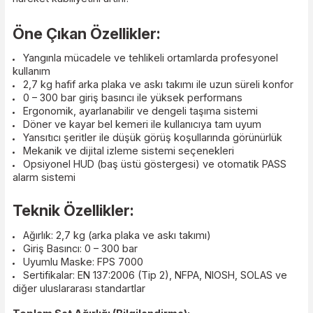
Set içeriğinde yer alan FPS 7000 tam yüz maskesi, geniş
görüş açısı ve yüksek sızdırmazlık performansı ile kullanı
maksimum koruma sunarken; karbonfiber hava silindiri,
hafifliği ve yüksek dayanımı sayesinde operasyon sırası
hareket kabiliyetini artırır.
Öne Çıkan Özellikler:
Yangınla mücadele ve tehlikeli ortamlarda profesyonel
kullanım
2,7 kg hafif arka plaka ve askı takımı ile uzun süreli kon
0 – 300 bar giriş basıncı ile yüksek performans
Ergonomik, ayarlanabilir ve dengeli taşıma sistemi
Döner ve kayar bel kemeri ile kullanıcıya tam uyum
Yansıtıcı şeritler ile düşük görüş koşullarında görünürlü
Mekanik ve dijital izleme sistemi seçenekleri
Opsiyonel HUD (baş üstü göstergesi) ve otomatik PAS
alarm sistemi
Teknik Özellikler: