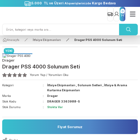
5.000 TL ve Üzeri
Kargo Bedava
Alışverişlerinizde
0
Anasayfa
İtfaiye Ekipmanları
Drager PSS 4000 Solunum Seti
YENİ
Drager
Drager PSS 4000 Solunum Seti
Yorum Yap / Yorumları Oku
Kategori
İtfaiye Ekipmanları
,
Solunum Setleri
,
İtfaiye & Aram
Kurtarma Ekipmanları
Marka
Drager
Stok Kodu
DRAGER 3363988-S
Stok Durumu
Stokta Var