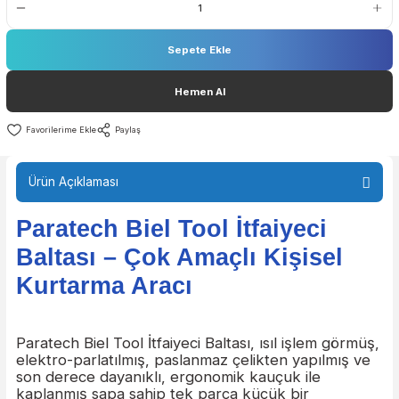
Sepete Ekle
Hemen Al
Paylaş
Ürün Açıklaması
Paratech Biel Tool İtfaiyeci
Baltası – Çok Amaçlı Kişisel
Kurtarma Aracı