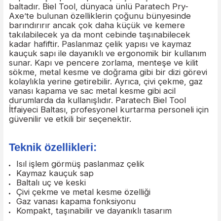
Paratech Biel Tool İtfaiyeci Baltası, ısıl işlem gör
elektro-parlatılmış, paslanmaz çelikten
yapılmış 
son derece dayanıklı, ergonomik kauçuk ile
kaplanmış
sapa sahip tek parça küçük bir
baltadır.
Biel Tool, dünyaca ünlü
Paratech Pry-
Axe
’te bulunan özelliklerin
çoğunu bünyesinde
barındırırır ancak çok daha küçük ve kemere
takılabilecek ya da mont cebinde taşınabilecek
kadar hafiftir.
Paslanmaz çelik yapısı ve kaymaz
kauçuk sapı ile dayanıklı ve ergonomik bir kullan
sunar. Kapı ve pencere zorlama, menteşe ve kilit
sökme, metal kesme ve doğrama gibi bir dizi gör
kolaylıkla yerine getirebilir. Ayrıca, çivi çekme, g
vanası kapama ve sac metal kesme gibi acil
durumlarda da kullanışlıdır. Paratech Biel Tool
İtfaiyeci Baltası, profesyonel kurtarma personeli i
güvenilir ve etkili bir seçenektir.
Teknik özellikleri: