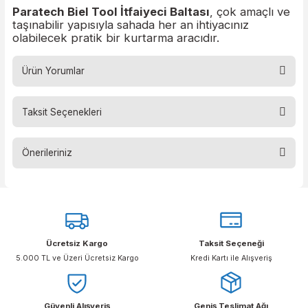
Isıl işlem görmüş paslanmaz çelik
Kaymaz kauçuk sap
Baltalı uç ve keski
Çivi çekme ve metal kesme özelliği
Gaz vanası kapama fonksiyonu
Kompakt, taşınabilir ve dayanıklı tasarım
Paratech Biel Tool İtfaiyeci Baltası
, çok amaçlı
taşınabilir yapısıyla sahada her an ihtiyacınız
olabilecek pratik bir kurtarma aracıdır.
Ürün Yorumlar
Taksit Seçenekleri
Bu ürüne ilk yorumu siz yapın!
Önerileriniz
Yorum Yaz
Bu ürünün fiyat bilgisi, resim, ürün açıklamalarında ve diğer konular