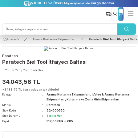
5.000 TL ve Üzeri
Kargo Bedava
Alışverişlerinizde
Anasayfa
Arama Kurtarma Ekipmanları
Paratech Biel Tool İtfai
Paratech
Paratech Biel Tool İtfaiyeci Baltası
Yorum Yap / Yorumları Oku
34.043,58 TL
*3.188,75 TL den başlayan taksitlerle!
Kategori
Arama Kurtarma Ekipmanları
,
İtfaiye & Arama Kurt
Ekipmanları
,
Kurtarma ve Zorla Giriş Ekipmanları
Marka
Paratech
Stok Kodu
22-000550
Stok Durumu
Stokta Var
Fiyat
517,00 EUR + KDV