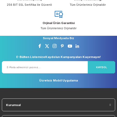
yetersiz gördüğünüz noktaları öneri formunu kullanarak tarafımıza
iletebilirsiniz.
Görüş ve önerileriniz için teşekkür ederiz.
Ücretsiz Kargo
Taksit Seçeneği
Ürün resmi kalitesiz, bozuk veya görüntülenemiyor.
5.000 TL ve Üzeri Ücretsiz Kargo
Kredi Kartı ile Alışveriş
Ürün açıklamasında eksik bilgiler bulunuyor.
Ürün bilgilerinde hatalar bulunuyor.
Ürün fiyatı diğer sitelerden daha pahalı.
Güvenli Alışveriş
Geniş Teslimat Ağı
256 BIT SSL Sertifika ile Güvenli
Tüm Ürünlerimiz Orjinaldi
Bu ürüne benzer farklı alternatifler olmalı.
Orjinal Ürün Garantisi
Tüm Ürünlerimiz Orjinaldir
Gönder
Sosyal Medyada Biz
E-Bülten ListemizeKaydolun Kampanyaları Kaçırmayın!