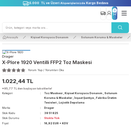
5.000 TL ve Üzeri
Kargo Bedava
Alışverişlerinizde
0
Anasayfa
Kişisel Koruyucu Donanım
Solunum Koruma & Maske
Drager
X-Plore 1920 Ventilli FFP2 Toz Maskesi
Yorum Yap / Yorumları Oku
1.022,44 TL
*95,77 TL den başlayan taksitlerle!
Kategori
Toz Maskesi
,
Kişisel Koruyucu Donanım
,
Solunum
Koruma & Maskeler
,
İnşaat Şantiye
,
Fabrika Üretim
Tesisleri
,
Lojistik Depolama
Marka
Drager
Stok Kodu
39 51 925