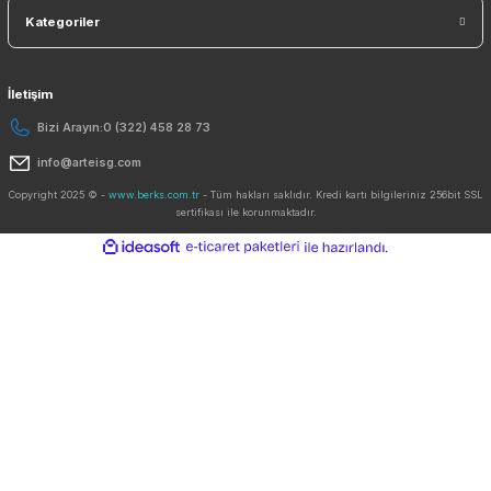
Kurumsal
Yardım
Alışveriş
Kategoriler
İletişim
Bizi Arayın:
0 (322) 458 28 73
info@arteisg.com
Copyright 2025 © -
www.berks.com.tr
- Tüm hakları saklıdır. Kredi kartı bilgileriniz 2
sertifikası ile korunmaktadır.
ideasoft
ile