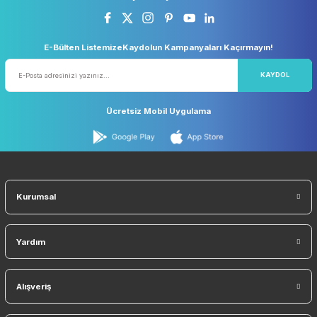
256 BIT SSL Sertifika ile Güvenli
Tüm Ürünlerimiz Orjinaldi
Bu ürüne benzer farklı alternatifler olmalı.
Orjinal Ürün Garantisi
Tüm Ürünlerimiz Orjinaldir
Gönder
Sosyal Medyada Biz
E-Bülten ListemizeKaydolun Kampanyaları Kaçırmayın!
KAYDO
Ücretsiz Mobil Uygulama