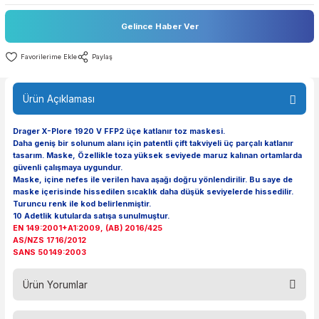
Stok Durumu
Stokta Yok
Fiyat
16,92 EUR + KDV
Gelince Haber Ver
Paylaş
Ürün Açıklaması
Drager X-Plore 1920 V FFP2 üçe katlanır toz maskesi.
Daha geniş bir solunum alanı için patentli çift takviyeli üç parçalı katlan
tasarım. Maske, Özellikle toza yüksek seviyede maruz kalınan ortaml
güvenli çalışmaya uygundur.
Maske, içine nefes ile verilen hava aşağı doğru yönlendirilir. Bu saye 
maske içerisinde hissedilen sıcaklık daha düşük seviyelerde hissedili
Turuncu renk ile kod belirlenmiştir.
10 Adetlik kutularda satışa sunulmuştur.
EN 149:2001+A1:2009, (AB) 2016/425
AS/NZS 1716/2012
SANS 50149:2003