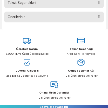
Ürün Yorumlar
Taksit Seçenekleri
Bu ürüne ilk yorumu siz yapın!
Önerileriniz
Yorum Yaz
Bu ürünün fiyat bilgisi, resim, ürün açıklamalarında ve diğer konular
yetersiz gördüğünüz noktaları öneri formunu kullanarak tarafımıza
iletebilirsiniz.
Görüş ve önerileriniz için teşekkür ederiz.
Ücretsiz Kargo
Taksit Seçeneği
Ürün resmi kalitesiz, bozuk veya görüntülenemiyor.
5.000 TL ve Üzeri Ücretsiz Kargo
Kredi Kartı ile Alışveriş
Ürün açıklamasında eksik bilgiler bulunuyor.
Ürün bilgilerinde hatalar bulunuyor.
Ürün fiyatı diğer sitelerden daha pahalı.
Güvenli Alışveriş
Geniş Teslimat Ağı