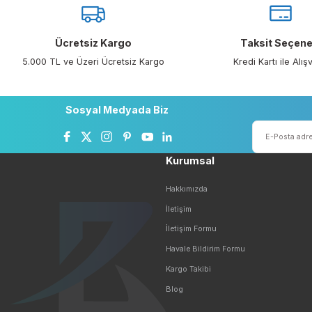
Bu ürünün fiyat bilgisi, resim, ürün açıklamalarında ve diğer konu
Görüş ve önerileriniz için teşekkür ederiz.
Ürün resmi kalitesiz, bozuk veya görüntülenemiyor.
Ürün açıklamasında eksik bilgiler bulunuyor.
Ücretsiz Kargo
Taksit 
Ürün bilgilerinde hatalar bulunuyor.
5.000 TL ve Üzeri Ücretsiz Kargo
Kredi Kartı 
Ürün fiyatı diğer sitelerden daha pahalı.
Bu ürüne benzer farklı alternatifler olmalı.
Sosyal Medyada Biz
Kurumsal
Hakkımızda
İletişim