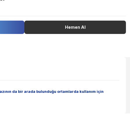
67 38 801
Stokta Var
39,85 EUR + KDV
pete Ekle
Hemen Al
bonmonoksit gazının da bir arada bulunduğu ortamlarda kullan