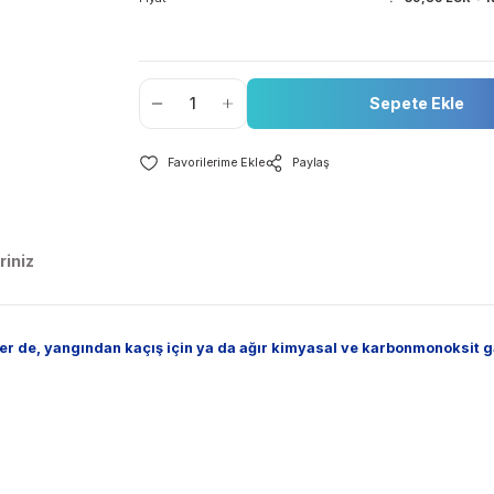
Stok Kodu
Stok Durumu
Fiyat
Se
Paylaş
nerileriniz
dahaleler de, yangından kaçış için ya da ağır kimyasal ve kar
ır.