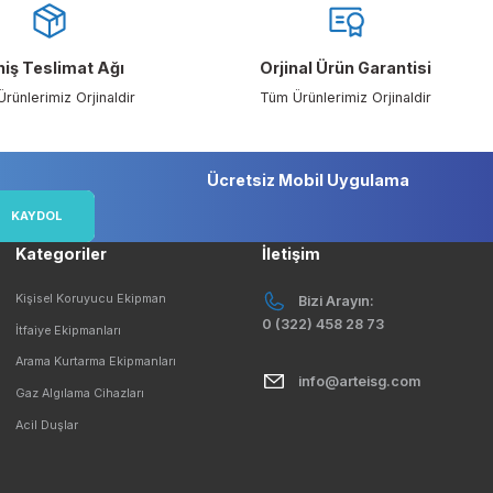
letebilirsiniz.
Geniş Teslimat Ağı
Orjinal Ürü
Tüm Ürünlerimiz Orjinaldir
Tüm Ürünlerim
çırmayın!
Ücretsiz Mobil 
KAYDOL
Kategoriler
İletişim
mesi
Kişisel Koruyucu Ekipman
Bizi Ar
0 (322) 458
İtfaiye Ekipmanları