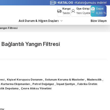
o Bedava
E-KATALOG -
K
Kargo
Takibi
azları
Acil Durum & Hijyen Duşları
40 Bağlantılı Yangın Filtresi
3 RD 40 Bağlantılı Yangın Filtresi
u
Gaz & Toz Filtresi
,
Kişisel Koruyucu Donanım
,
Solunum Koruma & Mas
İtfaiye & Arama Kurtarma Ekipmanları
,
Petrol Doğalgaz
,
İnşaat Şantiye
Tesisleri
,
Lojistik Depolama
,
Çevre Atıksu Yönetimi
Drager