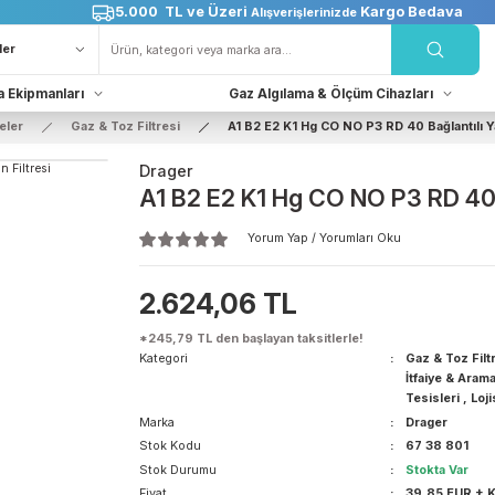
5.000 TL ve Üzeri
Karg
Alışverişlerinizde
Kurtarma Ekipmanları
Gaz Algılama & Ölçüm Cih
 & Maskeler
Gaz & Toz Filtresi
A1 B2 E2 K1 Hg CO NO P3 RD 
Drager
A1 B2 E2 K1 Hg CO NO P
Yorum Yap / Yorumları Ok
2.624,06 TL
*245,79 TL den başlayan taksitlerle!
Kategori
Marka