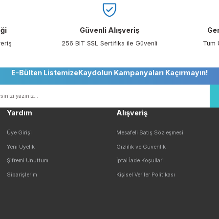
larda yetersiz gördüğünüz noktaları öneri formunu kullanarak tarafımıza i
Bu ürüne ilk yorumu siz yapın!
Yorum Yaz
Seçeneği
Güvenli Alışveriş
ile Alışveriş
256 BIT SSL Sertifika ile Güvenli
E-Bülten ListemizeKaydolun Kampanyaları Ka
Yardım
Alışveriş
Gönder
Üye Girişi
Mesafeli Satış Sözleş
Yeni Üyelik
Gizlilik ve Güvenlik