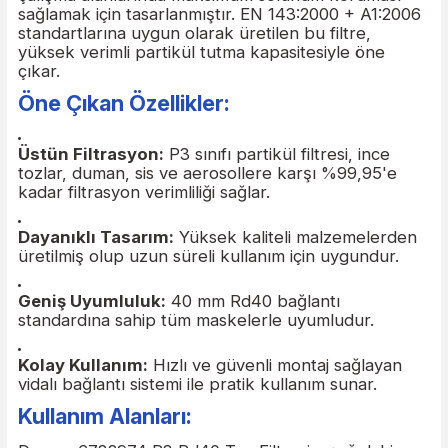
Uyumluluk
Drager 6732974 P3 Rd40 Toz Filtresi, endüstriye
çalışma alanlarında maksimum solunum koruması
sağlamak için tasarlanmıştır. EN 143:2000 + A1:2
standartlarına uygun olarak üretilen bu filtre,
yüksek verimli partikül tutma kapasitesiyle öne
çıkar.
Öne Çıkan Özellikler:
Üstün Filtrasyon:
P3 sınıfı partikül filtresi, ince
tozlar, duman, sis ve aerosollere karşı %99,95'e
kadar filtrasyon verimliliği sağlar.
Dayanıklı Tasarım:
Yüksek kaliteli malzemelerd
üretilmiş olup uzun süreli kullanım için uygundur.
Geniş Uyumluluk:
40 mm Rd40 bağlantı