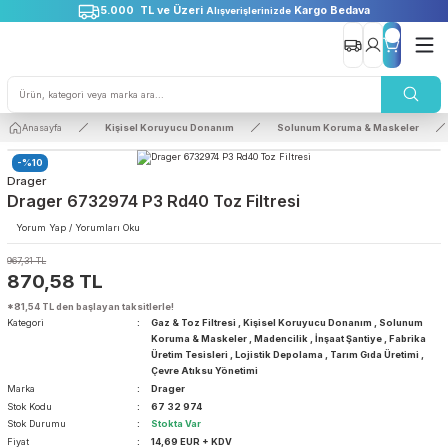
5.000 TL ve Üzeri
Kargo Bedava
Alışverişlerinizde
Anasayfa
Kişisel Koruyucu Donanım
Solunum Koruma & Maske
-%10
Drager
Drager 6732974 P3 Rd40 Toz Filtresi
Yorum Yap / Yorumları Oku
967,31 TL
870,58 TL
*81,54 TL den başlayan taksitlerle!
Kategori
Gaz & Toz Filtresi
,
Kişisel Koruyucu Donanım
,
Sol
Koruma & Maskeler
,
Madencilik
,
İnşaat Şantiye
,
Fa
Üretim Tesisleri
,
Lojistik Depolama
,
Tarım Gıda Üre
Çevre Atıksu Yönetimi
Marka
Drager