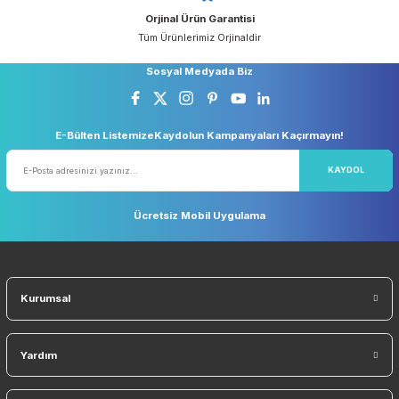
iletebilirsiniz.
Görüş ve önerileriniz için teşekkür ederiz.
Ücretsiz Kargo
Taksit Seçeneği
Ürün resmi kalitesiz, bozuk veya görüntülenemiyor.
5.000 TL ve Üzeri Ücretsiz Kargo
Kredi Kartı ile Alışveriş
Ürün açıklamasında eksik bilgiler bulunuyor.
Ürün bilgilerinde hatalar bulunuyor.
Ürün fiyatı diğer sitelerden daha pahalı.
Güvenli Alışveriş
Geniş Teslimat Ağı
256 BIT SSL Sertifika ile Güvenli
Tüm Ürünlerimiz Orjinaldi
Bu ürüne benzer farklı alternatifler olmalı.
Orjinal Ürün Garantisi
Tüm Ürünlerimiz Orjinaldir
Gönder
Sosyal Medyada Biz
E-Bülten ListemizeKaydolun Kampanyaları Kaçırmayın!