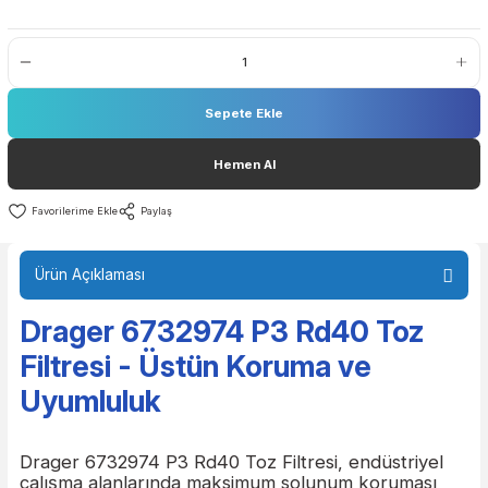
Stok Kodu
67 32 974
Stok Durumu
Stokta Var
Fiyat
14,69 EUR + KDV
Sepete Ekle
Hemen Al
Paylaş
Ürün Açıklaması
Drager 6732974 P3 Rd40 Toz
Filtresi - Üstün Koruma ve