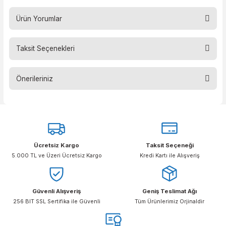
sahip
Drager X-plore 6300 tam yüz maskesi
v
Drager X-plore 4740 yarım yüz maskesi
ile ta
uyumludur. Ayrıca, EN 148-1 standardına uygun
diğer maskelerle de kullanılabilir.
Drager 6732974 P3 Rd40 Toz Filtresi ile
maksimum solunum güvenliğinizi sağlayın!
Şimdi sipariş verin ve iş güvenliğinizi artırın.
Ürün Yorumlar
Taksit Seçenekleri
Bu ürüne ilk yorumu siz yapın!
Önerileriniz
Yorum Yaz
Bu ürünün fiyat bilgisi, resim, ürün açıklamalarında ve diğer konular
yetersiz gördüğünüz noktaları öneri formunu kullanarak tarafımıza