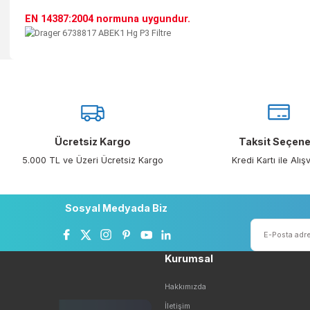
ÖZELLİKLER
Çift filtre takılabilen yarım yüz ve tam yüz maskeler i
Yoğun zehirli gaz ve asit buharları içeren ortamlar 
uyumlu olarak kullanılabilir.
EN 14387:2004 normuna uygundur.
Bu ürünün fiyat bilgisi, resim, ürün açıklamalarında ve diğer konu
Görüş ve önerileriniz için teşekkür ederiz.
Ürün resmi kalitesiz, bozuk veya görüntülenemiyor.
Ürün açıklamasında eksik bilgiler bulunuyor.
Ücretsiz Kargo
Taksit 
Ürün bilgilerinde hatalar bulunuyor.
5.000 TL ve Üzeri Ücretsiz Kargo
Kredi Kartı 
Ürün fiyatı diğer sitelerden daha pahalı.
Bu ürüne benzer farklı alternatifler olmalı.
Sosyal Medyada Biz