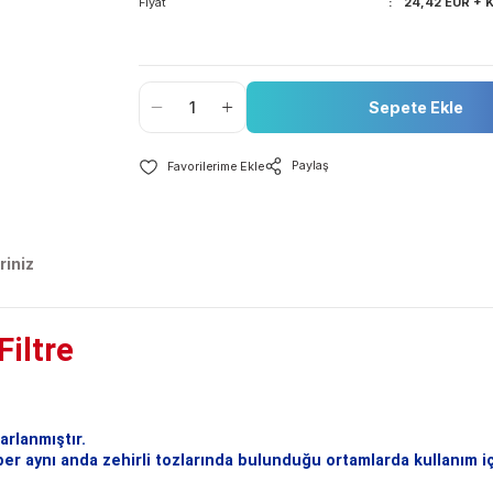
Stok Durumu
Barkod Kodu
Fiyat
Se
Paylaş
nerileriniz
3 Filtre