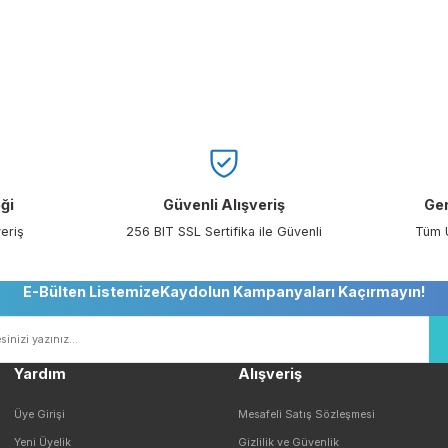
çin tasarlanmıştır.
ile beraber aynı anda zehirli tozlarında bulunduğu ortamla
larda yetersiz gördüğünüz noktaları öneri formunu kullanarak tarafımıza i
Bu ürüne ilk yorumu siz yapın!
Yorum Yaz
Seçeneği
Güvenli Alışveriş
ile Alışveriş
256 BIT SSL Sertifika ile Güvenli
E-Bülten ListemizeKaydolun Kampanyaları Ka