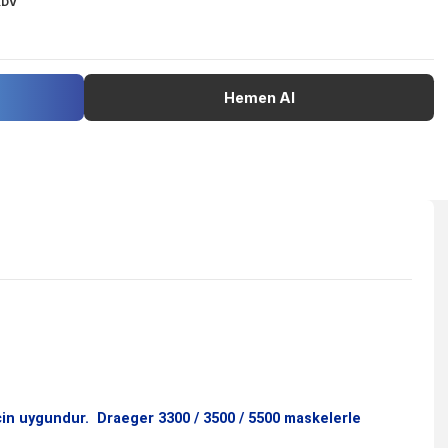
Stokta Var
04026056004782
24,42 EUR + KDV
pete Ekle
Hemen Al