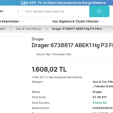
5.000 TL ve Üzeri
Karg
Alışverişlerinizde
Kurtarma Ekipmanları
Gaz Algılama & Ölçüm Cih
 & Maskeler
Gaz & Toz Filtresi
Drager 6738817 ABEK1 Hg P
Drager
Drager 6738817 ABEK1 
Yorum Yap / Yorumları Oku
1.608,02 TL
*150,62 TL den başlayan taksitlerle!
Kategori
Marka
Stok Kodu