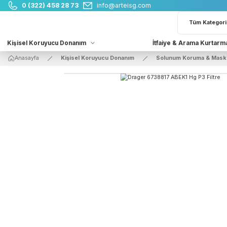
0 (322) 458 28 73
info@arteisg.com
Kişisel Koruyucu Donanım
İtfaiye & Arama 
Anasayfa
Kişisel Koruyucu Donanım
Solunum Koruma