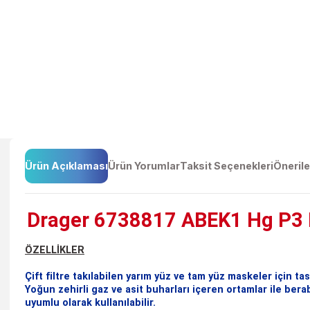
Ürün Açıklaması
Ürün Yorumlar
Taksit Seçenekleri
Ö
Drager 6738817 ABEK1 Hg P