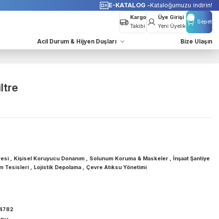
o Bedava
E-KATALOG -
K
Kargo
Takibi
azları
Acil Durum & Hijyen Duşları
3 Filtre
Hg P3 Filtre
Gaz & Toz Filtresi
,
Kişisel Koruyucu Donanım
,
Solunum Koruma & Mas
,
Fabrika Üretim Tesisleri
,
Lojistik Depolama
,
Çevre Atıksu Yönetimi
Drager
67 38 817