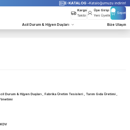
o Bedava
E-KATALOG -
K
Kargo
Takibi
azları
Acil Durum & Hijyen Duşları
öz Duşu
Göz Duşları
,
Acil Durum & Hijyen Duşları
,
Fabrika Üretim Tesisleri
,
Tar
Çevre Atıksu Yönetimi
GİM
BNRSTY18