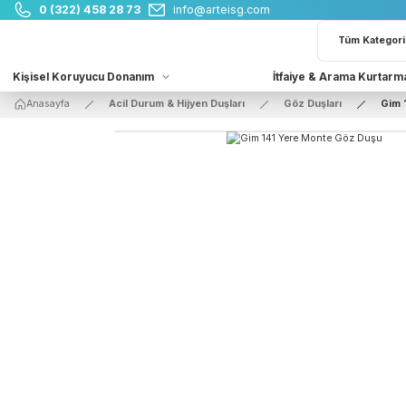
0 (322) 458 28 73
info@arteisg.com
Kişisel Koruyucu Donanım
İtfaiye & Arama 
Anasayfa
Acil Durum & Hijyen Duşları
Göz Duşları