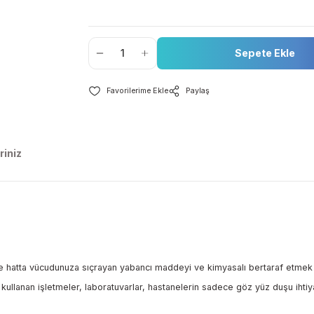
Stok Durumu
Fiyat
Se
Paylaş
nerileriniz