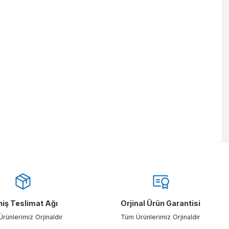
ertaraf etmek için tasarlanmıştır.
 yüz duşu ihtiyacı olan yerleri… Vb. göz ve yüz duşu ihtiyacı olan h
letebilirsiniz.