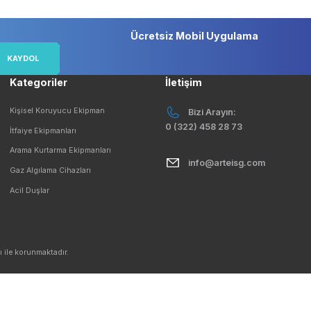
Geniş Teslimat Ağı
Orjinal Ürü
Tüm Ürünlerimiz Orjinaldir
Tüm Ürünlerim
çırmayın!
Ücretsiz Mobil 
KAYDOL
Kategoriler
İletişim
mesi
Kişisel Koruyucu Ekipman
Bizi Ar
0 (322) 458
İtfaiye Ekipmanları
Arama Kurtarma Ekipmanları
info@a
Gaz Algılama Cihazları