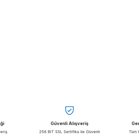
nüzü ve hatta vücudunuza sıçrayan yabancı maddeyi ve kimyasalı b
myasal kullanan işletmeler, laboratuvarlar, hastanelerin sadece göz
larda yetersiz gördüğünüz noktaları öneri formunu kullanarak tarafımıza i