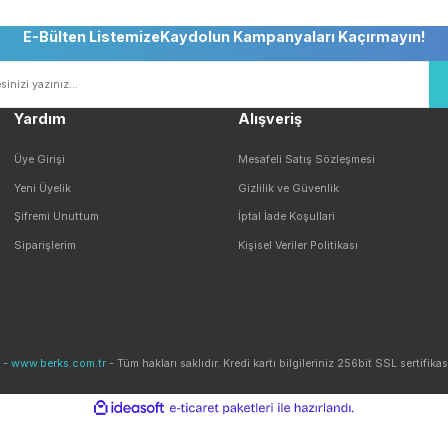
Bu ürüne ilk yorumu siz yapın!
Yorum Yaz
Seçeneği
Güvenli Alışveriş
ile Alışveriş
256 BIT SSL Sertifika ile Güvenli
E-Bülten ListemizeKaydolun Kampanyaları Ka
Yardım
Alışveriş
Gönder
Üye Girişi
Mesafeli Satış Sözleş
Yeni Üyelik
Gizlilik ve Güvenlik
Şifremi Unuttum
İptal İade Koşullari
Siparişlerim
Kişisel Veriler Politikası