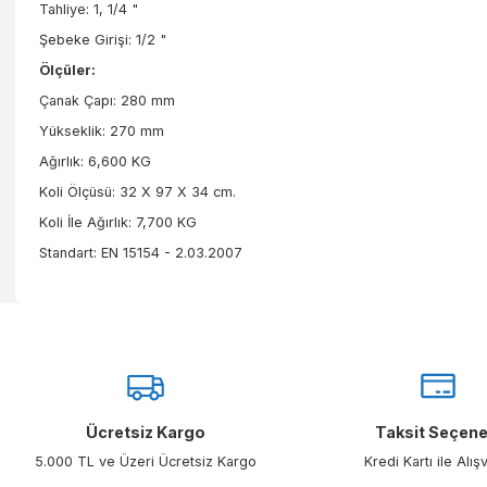
Tam bir acil durum duşudur. Acil bir durumda yüzünüzü, Gözü
Gim 141 Yere Monte Göz Duşu Kullanım Alanları; Fabrikalar, ki
kullanılabilir.
Tahliye: 1, 1/4 "
Şebeke Girişi: 1/2 "
Ölçüler:
Çanak Çapı: 280 mm
Yükseklik: 270 mm
Ağırlık: 6,600 KG
Koli Ölçüsü: 32 X 97 X 34 cm.
Koli İle Ağırlık: 7,700 KG
Standart: EN 15154 - 2.03.2007
Bu ürünün fiyat bilgisi, resim, ürün açıklamalarında ve diğer konu
Görüş ve önerileriniz için teşekkür ederiz.