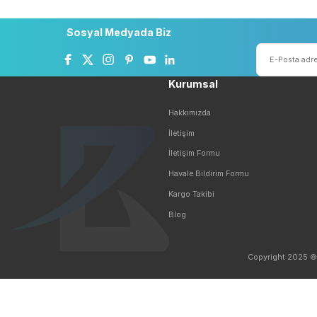
Ürün resmi kalitesiz, bozuk veya görüntülenemiyor.
Ürün açıklamasında eksik bilgiler bulunuyor.
Ücretsiz Kargo
Taksit 
Ürün bilgilerinde hatalar bulunuyor.
5.000 TL ve Üzeri Ücretsiz Kargo
Kredi Kartı 
Ürün fiyatı diğer sitelerden daha pahalı.
Bu ürüne benzer farklı alternatifler olmalı.
Sosyal Medyada Biz
Kurumsal
Hakkımızda
İletişim
İletişim Formu
Havale Bildirim Formu