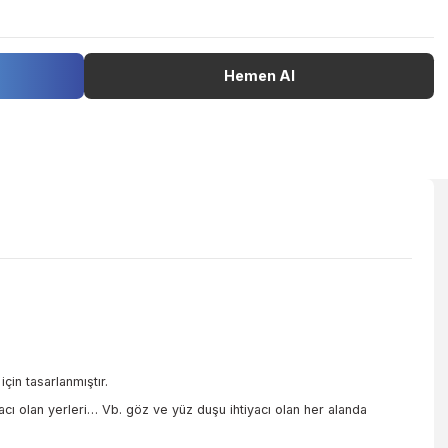
Stokta Var
308,33 EUR + KDV
pete Ekle
Hemen Al