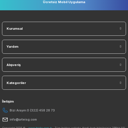
Ürün fiyatı diğer sitelerden daha pahalı.
Güvenli Alışveriş
Geniş Teslimat Ağı
256 BIT SSL Sertifika ile Güvenli
Tüm Ürünlerimiz Orjinaldi
Bu ürüne benzer farklı alternatifler olmalı.
Orjinal Ürün Garantisi
Tüm Ürünlerimiz Orjinaldir
Gönder
Sosyal Medyada Biz
E-Bülten ListemizeKaydolun Kampanyaları Kaçırmayın!
KAYDO
Ücretsiz Mobil Uygulama