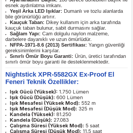
keserek karanlık alanlarda üstün görüş sağlar.
IP-67 Su Geçirmez ve Toz Geçirmez:
Zorlu
koşullarda güvenli kullanım için dayanıklıdır.
Entegre Şarj Edilebilir Li-ion Pil:
Uzun süreli
kullanım için şarj edilebilir batarya ile çalışır.
Yüksek/Düşük Işık Modları:
600 lumen düşük
modda 11.5 saate kadar kullanım süresi sağlar.
Ayarlanabilir Başlık:
180 derece dönebilen başlık
esnek aydınlatma imkanı.
Yeşil Arka LED Işıklar:
Dumanlı ve tozlu alanlar
bile görünürlüğü artırır.
Kauçuk Taban:
Dikey kullanım için arka tarafınd
kauçuk taban bulunur, sabit durmasını sağlar.
Sağlam Yapı:
Cam dolgulu naylon malzeme,
darbelere dayanıklı ve uzun ömürlüdür.
NFPA-1971-8.6 (2013) Sertifikası:
Yangın güvenl
gereksinimlerini karşılar.
Sınırlı Ömür Boyu Garanti:
Ürün, üretici tarafın
sınırlı ömür boyu garanti ile desteklenmektedir.
Nightstick XPR-5582GX Ex-Proof El