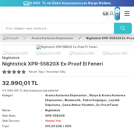
5.000 TL ve Üzeri
Kargo Bedava
Alışverişlerinizde
0
Anasayfa
Arama Kurtarma Ekipmanları
Nightstick XPR-5582GX 
Nightstick
Nightstick XPR-5582GX Ex-Proof El Feneri
Yorum Yap / Yorumları Oku
32.990,01 TL
*3.090,06 TL den başlayan taksitlerle!
Kategori
Arama Kurtarma Ekipmanları
,
İtfaiye & Arama Kurt
Ekipmanları
,
Madencilik
,
Petrol Doğalgaz
,
Lojistik
Depolama
,
Çevre Atıksu Yönetimi
,
Ex-Proof Fener
Marka
Nightstick
Stok Kodu
XPR-5582GX