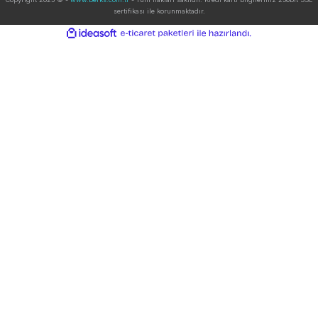
Kurumsal
Yardım
Alışveriş
Kategoriler
İletişim
Bizi Arayın:
0 (322) 458 28 73
info@arteisg.com
Copyright 2025 © -
www.berks.com.tr
- Tüm hakları saklıdır. Kredi kartı bilgileriniz 2
sertifikası ile korunmaktadır.