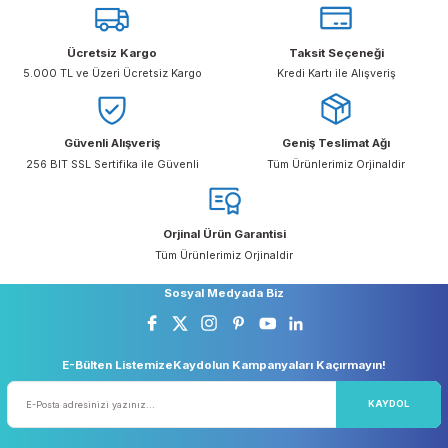
Ürün Yorumlar
Taksit Seçenekleri
Bu ürüne ilk yorumu siz yapın!
Önerileriniz
Yorum Yaz
Bu ürünün fiyat bilgisi, resim, ürün açıklamalarında ve diğer konular
yetersiz gördüğünüz noktaları öneri formunu kullanarak tarafımıza
iletebilirsiniz.
Görüş ve önerileriniz için teşekkür ederiz.
Ücretsiz Kargo
Taksit Seçeneği
Ürün resmi kalitesiz, bozuk veya görüntülenemiyor.
5.000 TL ve Üzeri Ücretsiz Kargo
Kredi Kartı ile Alışveriş
Ürün açıklamasında eksik bilgiler bulunuyor.
Ürün bilgilerinde hatalar bulunuyor.