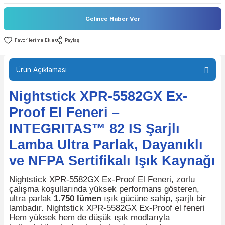
Stok Durumu
Stokta Yok
Fiyat
501,00 EUR + KDV
Gelince Haber Ver
Paylaş
Ürün Açıklaması
Nightstick XPR-5582GX Ex-
Proof El Feneri –
INTEGRITAS™ 82 IS Şarjlı
Lamba Ultra Parlak, Dayanıkl
ve NFPA Sertifikalı Işık Kayn
Nightstick XPR-5582GX Ex-Proof El Feneri, zorlu