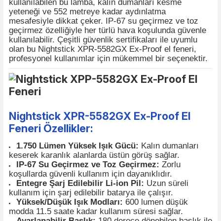
çalışma koşullarında yüksek performans gösteren,
ultra parlak
1.750 lümen
ışık gücüne sahip, şarjlı bi
lambadır. Nightstick XPR-5582GX Ex-Proof el fener
Hem yüksek hem de düşük ışık modlarıyla
kullanılabilen bu lamba, kalın dumanları kesme
yeteneği ve 552 metreye kadar aydınlatma
mesafesiyle dikkat çeker. IP-67 su geçirmez ve toz
geçirmez özelliğiyle her türlü hava koşulunda güven
kullanılabilir. Çeşitli güvenlik sertifikaları ile uyumlu
olan bu Nightstick XPR-5582GX Ex-Proof el feneri,
profesyonel kullanımlar için mükemmel bir seçenekt
Nightstick XPR-5582GX Ex-Proof El
Feneri Özellikler:
1.750 Lümen Yüksek Işık Gücü:
Kalın dumanları