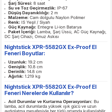
Feneri Teknik Özellikler:
Işık Gücü (Yüksek):
1.750 Lümen
Işık Gücü (Düşük):
600 Lümen
Işık Mesafesi (Yüksek Mod):
552 m
Işık Mesafesi (Düşük Mod):
325 m
Kandela (Yüksek):
81.250
Kandela (Düşük):
27.083
Çalışma Süresi (Yüksek Mod):
5 saat
Çalışma Süresi (Düşük Mod):
11.5 saat
Şarj Süresi:
8 saat
Su ve Toz Geçirmezlik:
IP-67
Düşüş Dayanıklılığı:
2 m
Malzeme:
Cam dolgulu Naylon Polimer
Renk:
IS Yeşil / Siyah
Güç Kaynağı:
Entegre Li-ion Batarya
Paket İçeriği:
Lamba, Şarj Üssü, AC Güç Kayna
DC Şarj Cihazı, Omuz Askısı
Nightstick XPR-5582GX Ex-Proof El
Feneri Boyutlar: