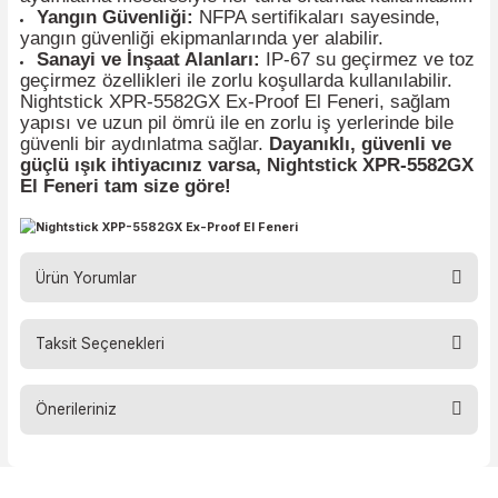
Uzunluk:
19.2 cm
Genişlik:
10.8 cm
Derinlik:
14.8 cm
Ağırlık:
1.219 kg
Nightstick XPR-5582GX Ex-Proof El
Feneri Nerelerde Kullanılır?
Acil Durumlar ve Kurtarma Operasyonları:
Bu
lamba, acil durumlarda yüksek ışık gücü ve uzun
aydınlatma mesafesiyle her türlü ortamda kullanılabi
Yangın Güvenliği:
NFPA sertifikaları sayesinde,
yangın güvenliği ekipmanlarında yer alabilir.
Sanayi ve İnşaat Alanları:
IP-67 su geçirmez ve 
geçirmez özellikleri ile zorlu koşullarda kullanılabilir
Nightstick XPR-5582GX Ex-Proof El Feneri, sağla
yapısı ve uzun pil ömrü ile en zorlu iş yerlerinde bil
güvenli bir aydınlatma sağlar.
Dayanıklı, güvenli v
güçlü ışık ihtiyacınız varsa, Nightstick XPR-558
El Feneri tam size göre!